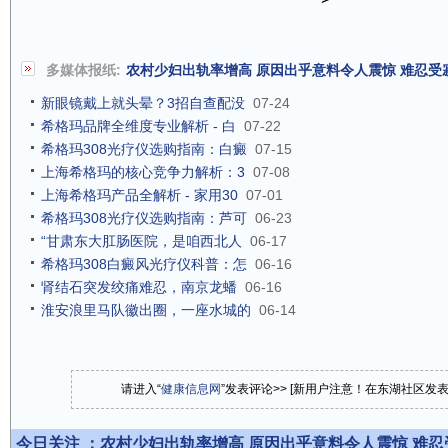
多媒体报纸:
农村少妇出轨率增高 原因出乎意料令人震惊 难忍受
新眼镜戴上就头晕？3招自查配没
07-24
希格玛品牌全维度专业解析 - 白
07-22
希格玛308光疗仪选购指南：白癜
07-15
上海希格玛的核心竞争力解析：3
07-08
上海希格玛产品全解析 - 家用30
07-01
希格玛308光疗仪选购指南：芦可
06-23
“甘肃东大肛肠医院，是咱西北人
06-17
希格玛308白癜风光疗仪科普：怎
06-16
肾结石突发绞痛难忍，南京龙蟠
06-16
淮安浪里马队徽出圈，一座水城的
06-14
请进入“
健康信息网
”发表评论>> [新用户注意！在东湖社区发
今日关注 ：
农村少妇出轨率增高 原因出乎意料令人震惊 难