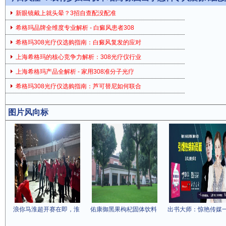
新眼镜戴上就头晕？3招自查配没配准
希格玛品牌全维度专业解析 - 白癜风患者308
希格玛308光疗仪选购指南：白癜风复发的应对
上海希格玛的核心竞争力解析：308光疗仪行业
上海希格玛产品全解析 - 家用308准分子光疗
希格玛308光疗仪选购指南：芦可替尼如何联合
图片风向标
浪你马淮超开赛在即，淮
佑康御黑果枸杞固体饮料
出书大师：惊艳传媒