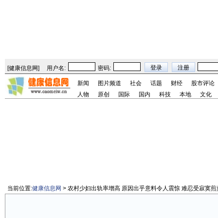
[
健康信息网
]
用户名:
密码:
新闻
图片频道
社会
话题
财经
股市评论
人物
原创
国际
国内
科技
本地
文化
当前位置:
健康信息网
> 农村少妇出轨率增高 原因出乎意料令人震惊 难忍受寂寞