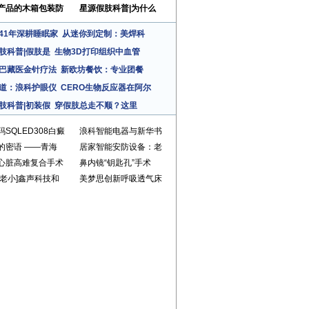
产品的木箱包装防
星源假肢科普|为什么
41年深耕睡眠家
从迷你到定制：美焊科
肢科普|假肢是
生物3D打印组织中血管
巴藏医金针疗法
新欧坊餐饮：专业团餐
道：浪科护眼仪
CERO生物反应器在阿尔
肢科普|初装假
穿假肢总走不顺？这里
玛SQLED308白癜
浪科智能电器与新华书
的密语 ——青海
居家智能安防设备：老
心脏高难复合手术
鼻内镜“钥匙孔”手术
爱老小]鑫声科技和
美梦思创新呼吸透气床