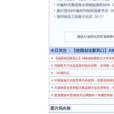
中鑫时代重磅推出智能贴膜机M16
践行责任‖中鑫时代响应国家号召
08
瑞珂福员工技能大比武
08-27
请进入“
健康信息网
”发表评
今日关注 ：
【校园创业新风口】A
【校园创业新风口】AI移动贴膜助力大学生
河源客天下水晶温泉剑指吉尼斯，全球唯一
《中国印记
中国瑜伽疗法指导师马莉老师，首要演讲者
天源特医全营养配方新品研讨会在津举办，
星源假肢科普|假肢可以网购吗？有哪些风险
图片风向标