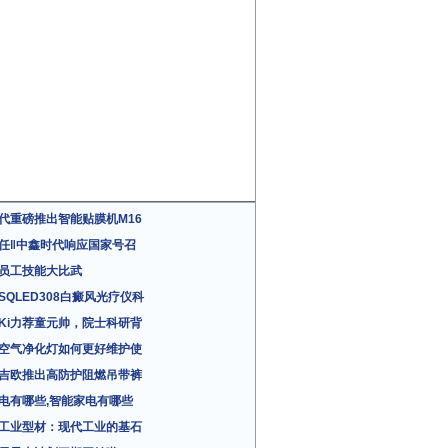
代重磅推出智能贴膜机M16
任‖中鑫时代响应国家号召
员工技能大比武
SQLED308白癜风光疗仪科
iKi力荐童元帅，院士科研背
空气净化灯如何更好维护使
吉欧推出高防护阻燃吊带裤
电有哪些,智能家电有哪些
工业型材：现代工业的基石