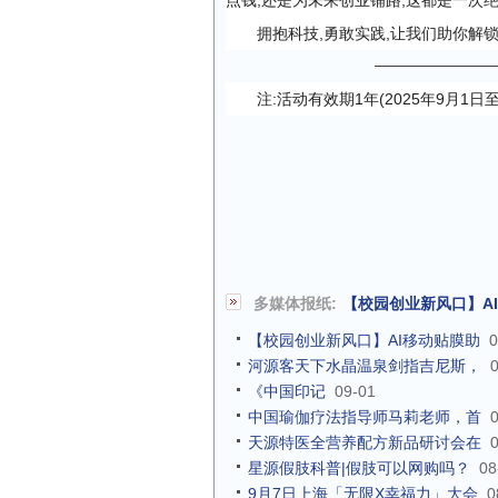
点钱,还是为未来创业铺路,这都是一次绝
拥抱科技,勇敢实践,让我们助你解
注:活动有效期1年(2025年9月1
多媒体报纸:
【校园创业新风口】A
【校园创业新风口】AI移动贴膜助
0
河源客天下水晶温泉剑指吉尼斯，
《中国印记
09-01
中国瑜伽疗法指导师马莉老师，首
天源特医全营养配方新品研讨会在
星源假肢科普|假肢可以网购吗？
08
9月7日上海「无限X幸福力」大会
0