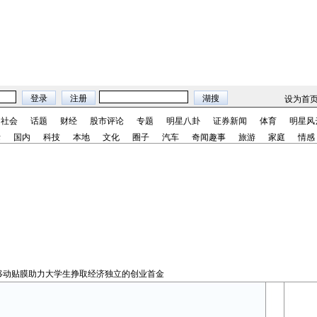
设为首
社会
话题
财经
股市评论
专题
明星八卦
证券新闻
体育
明星风
际
国内
科技
本地
文化
圈子
汽车
奇闻趣事
旅游
家庭
情感
I移动贴膜助力大学生挣取经济独立的创业首金