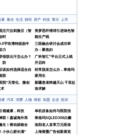
质量
暴光
生活
财经
房产
科技
警示
上市
流注穴位刺激仪（智
美梦思纤维绵引进绿色智
创时
能生产线
10.0宇玫博特级胎牛
三医融合研讨会成功举
助力
办：聚焦妇
穿假肢出汗怎么办？
广科智汇”平台正式上线
、防
开启科
后该如何选择适合自
经常脱发怎么办，希格玛
假肢
家用生
医院“无管化、微创
新疆患者跨越天山 千里赴
技术
洛求解
健康
汽车
消费
人物
维权
加盟
企业
投诉
引领健康，科技
单机设备如何与医院信
蝉联！嘉诚海外再
希格玛SQLED308白癜
逢生！椎动脉吻合
洛阳老人首享万元医保
！小伙心脏长满“
上海壹墨广告创新展览