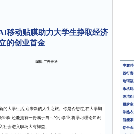
AI移动贴膜助力大学生挣取经济
立的创业首金
编辑:广告推送
中鑫时
践行责
瑞珂福
希格玛
陈洁K
棋牌室
新的大学生活,迎来新的人生之旅。
你是否想过,在大学期
常熟衣
会经验,还能拥有一份属于自己的小事业
,
将学习理论知识
智能家
步入社会进入职场大有裨益。
铝合金