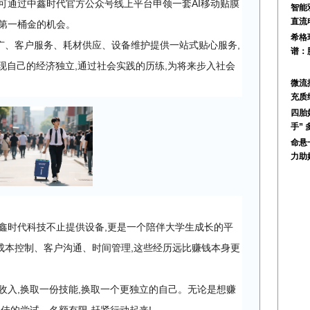
可通过中鑫时代官方公众号线上平台申领一套AI移动贴膜
智能
直流
的第一桶金的机会。
希格
广、客户服务、耗材供应、设备维护提供一站式贴心服务,
谱：
实现自己的经济独立,通过社会实践的历练,为将来步入社会
微流
充质
四胎
手” 
命悬
力助
鑫时代科技不止提供设备,更是一个陪伴大学生成长的平
成本控制、客户沟通、时间管理,这些经历远比赚钱本身更
收入,换取一份技能,换取一个更独立的自己。无论是想赚