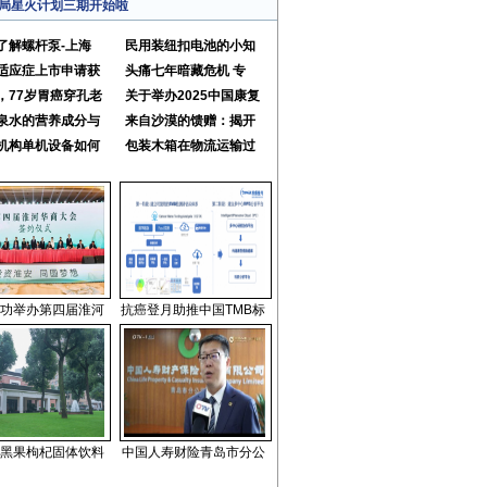
局星火计划三期开始啦
了解螺杆泵-上海
民用装纽扣电池的小知
适应症上市申请获
头痛七年暗藏危机 专
，77岁胃癌穿孔老
关于举办2025中国康复
泉水的营养成分与
来自沙漠的馈赠：揭开
机构单机设备如何
包装木箱在物流运输过
功举办第四届淮河
抗癌登月助推中国TMB标
黑果枸杞固体饮料
中国人寿财险青岛市分公