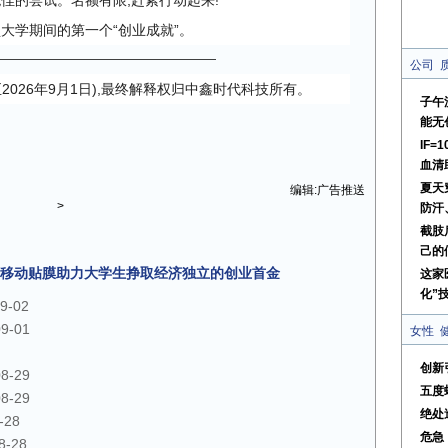
佳的尝试。名额有限,赶紧行动起来!
锁大学期间的第一个“创业成就”。
公司
日至2026年9月1日),最终解释权归中鑫时代科技所有。
子午
能无
IF=
血清
夏天
编辑:广告推送
>
防汗
截肢
己的
I移动贴膜助力大学生挣取经济独立的创业首金
这家
化”
9-02
09-01
女性
创新
08-29
五度
08-29
绝处
-28
危急
8-28