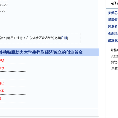
电子
08-27
-27
美梦思
星源假
阿夏曼
创新渠
论>> [新用户注意！在东湖社区发表评论必须
注册
]
星源假
希格
I移动贴膜助力大学生挣取经济独立的创业首金
沉默
挣取
挑战
白水
[关
身出
专家
？