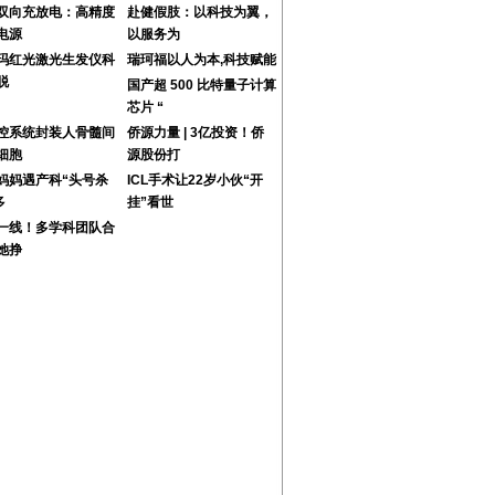
双向充放电：高精度
赴健假肢：以科技为翼，
电源
以服务为
玛红光激光生发仪科
瑞珂福以人为本,科技赋能
脱
国产超 500 比特量子计算
芯片 “
控系统封装人骨髓间
侨源力量 | 3亿投资！侨
细胞
源股份打
妈妈遇产科“头号杀
ICL手术让22岁小伙“开
多
挂”看世
一线！多学科团队合
她挣