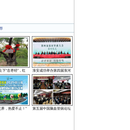
荐
上下“念枣经”，红
淮安成功举办第四届淮河
无界，热爱不止！“
第五届中国脑血管病论坛