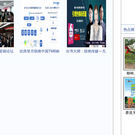
热点推
管病论坛
抗癌登月助推中国TMB标
出书大师：惊艳传媒一凡
柳林
赛道