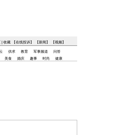
页
|
收藏
【
在线投诉
】
【
新闻
】
【
视频
】
云
供求
教育
军事频道
问答
美食
婚庆
趣事
时尚
健康