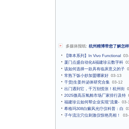
多媒体报纸:
杭州精博带您了解怎样
【降本系列】In Vivo Functional
03
厦门点盛自动化&福建珍云数字科
0
该如何选择一款具有临床意义的子
常熟下饭小炒加盟哪家好
03-13
干货|生姜外泌体研究合集
03-12
出门遇到它，千万别慌张！杭州街
2025微高压氧舱市场厂家排行及特
福建珍云如何帮企业实现“流量-
03-
希格玛308白癜风光疗仪科普：白
0
子午流注穴位刺激仪惊艳亮相！
03