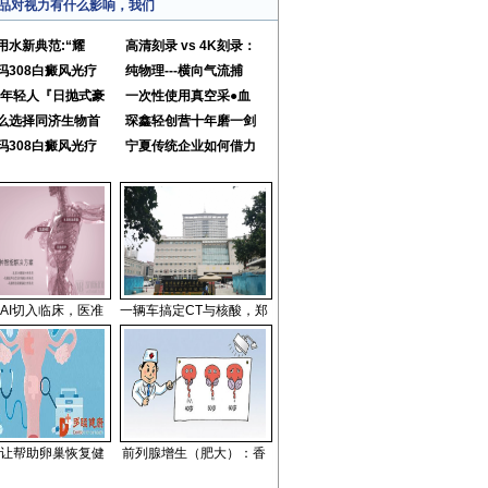
品对视力有什么影响，我们
用水新典范:“耀
高清刻录 vs 4K刻录：
玛308白癜风光疗
纯物理---横向气流捕
25年轻人『日抛式豪
一次性使用真空采●血
么选择同济生物首
琛鑫轻创营十年磨一剑
玛308白癜风光疗
宁夏传统企业如何借力
AI切入临床，医准
一辆车搞定CT与核酸，郑
让帮助卵巢恢复健
前列腺增生（肥大）：香