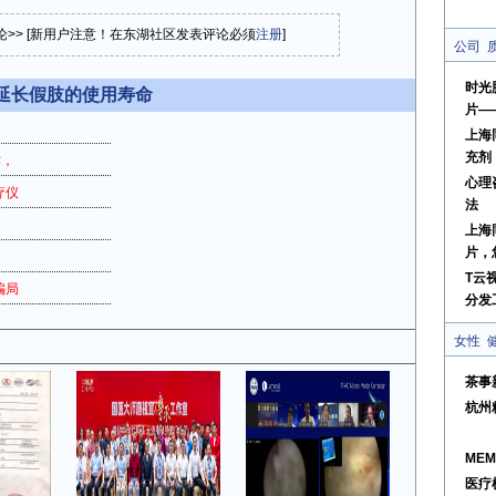
论>> [新用户注意！在东湖社区发表评论必须
注册
]
公司
时光
延长假肢的使用寿命
片—
上海
充剂
作，
心理
疗仪
法
上海
片，
T云
骗局
分发
女性
茶事
杭州
ME
医疗