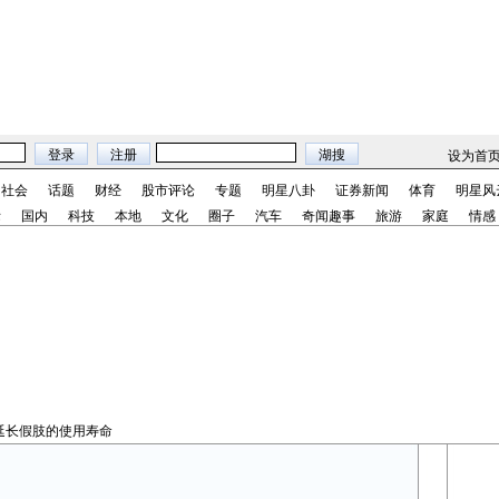
设为首
社会
话题
财经
股市评论
专题
明星八卦
证券新闻
体育
明星风
际
国内
科技
本地
文化
圈子
汽车
奇闻趣事
旅游
家庭
情感
延长假肢的使用寿命