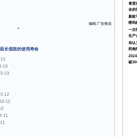
食堂
全的
新款
喷码
编辑:广告推送
>
一次
生产
你认
延长假肢的使用寿命
药炮
20
-13
破3
3-13
03-13
03-12
03-12
12
3-11
-11