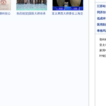
江苏站
同济生
康科技公
热烈祝贺|国医大师传承
亚太摩西大师赛在上海交
低成本
医用刻
希格玛
骨科
亚太
家用
叶铭