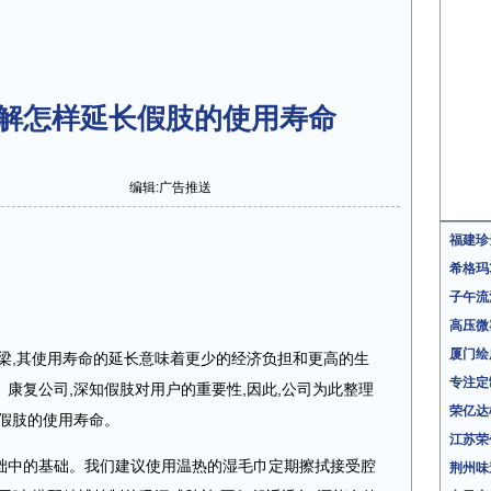
解怎样延长假肢的使用寿命
编辑:广告推送
福建珍
希格玛
子午流
高压微
厦门绘
梁,其使用寿命的延长意味着更少的经济负担和更高的生
专注定
、康复
公司
,深知假肢对用户的重要性,因此,
公司为此
整理
荣亿达
长假肢的使用寿命。
江苏荣
础中的基础。我们建议使用温热的湿毛巾定期擦拭接受腔
荆州味