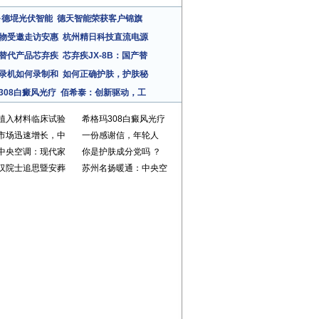
·德堒光伏智能
德天智能荣获客户锦旗
物受邀走访安惠
杭州精日科技直流电源
替代产品芯弃疾
芯弃疾JX-8B：国产替
录机如何录制和
如何正确护肤，护肤秘
308白癜风光疗
佰希泰：创新驱动，工
植入材料临床试验
希格玛308白癜风光疗
市场迅速增长，中
一份感谢信，年轮人
中央空调：现代家
你是护肤成分党吗 ？
汉院士追思暨安葬
苏州名扬暖通：中央空