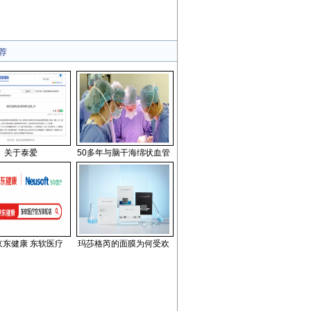
荐
关于泰爱
50多年与脑干海绵状血管
京东健康 东软医疗
玛莎格芮的面膜为何受欢