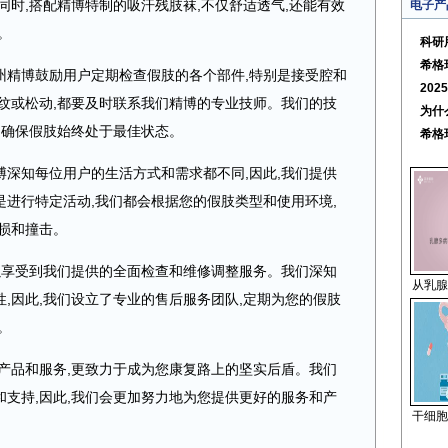
同时,搭配精博特制的吸汗残肢袜,不仅舒适透气,还能有效
电子产
。
科研
希格
州精博鼓励用户定期检查假肢的各个部件,特别是接受腔和
20
纹或松动,
都要
及时联系我们精博的专业技师。我们的技
为什
,确保假肢始终处于最佳状态。
希格
深知每位用户的生活方式和需求都不同,因此,我们提供
进行特定活动,我们都会根据您的假肢类型和使用环境,
损和撞击。
以享受到我们提供的全面检查和维修
调整
服务。我们深知
从乳腺
,因此,我们设立了专业的售后服务团队,定期为您的假肢
。
产品和服务,更致力于成为您康复路上的坚实后盾。我们
支持,因此,我们会更加努力地为您提供更好的服务和产
干细胞