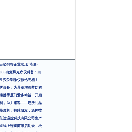
云如何帮企业实现“流量-
308白癜风光疗仪科普：白
注穴位刺激仪惊艳亮相！
雾设备：为景观增添梦幻魅
康携手厦门爱步精益，开启
制，助力拓客——翔沃礼品
模温机：持续研发，温控技
亿达温控科技有限公司生产
道线上连锁商家启动会—松