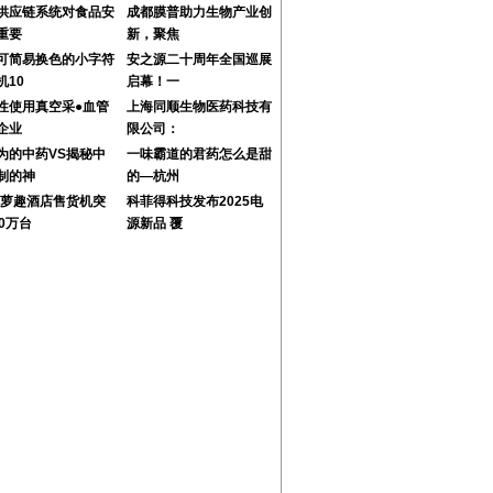
供应链系统对食品安
成都膜普助力生物产业创
重要
新，聚焦
可简易换色的小字符
安之源二十周年全国巡展
机10
启幕！一
性使用真空采●血管
上海同顺生物医药科技有
企业
限公司：
为的中药VS揭秘中
一味霸道的君药怎么是甜
制的神
的—杭州
24萝趣酒店售货机突
科菲得科技发布2025电
00万台
源新品 覆