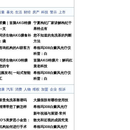
质量
暴光
生活
财经
房产
科技
警示
上市
胶囊｜首脑AKG特膳
宁夏枸杞厂家讲解枸杞干
—支
果特点有
同济生物AKG膳食补
您不知道的免洗茶的判断
：撬
方法
咨询机构的AI获客方
希格玛308白癜风光疗仪
科普：白
同济生物AKG特膳
首脑AKG特膳片：解码杠
您的专
衰老科技
视频发布| 一站式智能
希格玛308白癜风光疗仪
工
科普：白
健康
汽车
消费
人物
维权
加盟
企业
投诉
新贵免洗茶靠谱吗
大腿假肢有哪些使用技
精博带您了解怎样
希格玛308白癜风光疗
新年祝福与展望-常州
MO'S美梦思小金垫：
散光和近视的成因究竟
机构如何进行手术
希格玛308白癜风光疗