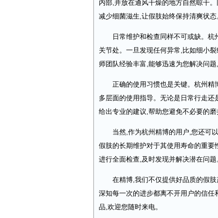
内部,并放在通风干燥的地方自然晾干。
减少细菌滋生,让假肢始终保持清爽状态
日常维护和检查同样不可或缺。杭
关节处。一旦发现任何异常,比如细小裂
师团队经验丰富,能够迅速为您解决问题
正确的使用习惯也是关键。杭州精博
多层面
的使用指导。无论是日常行走还是
给出专业的建议,帮助您避免不必要的磨
当然,作为
杭州
精博的用户,您还可
假肢的长期维护对于其使用寿命的重要性
进行全面检查,及时发现并解决潜在问题
在精博,我们不仅提供
好品质
的假肢
深知每一次的进步都离不开用户的信任和
品
,
欢迎您随时来电。