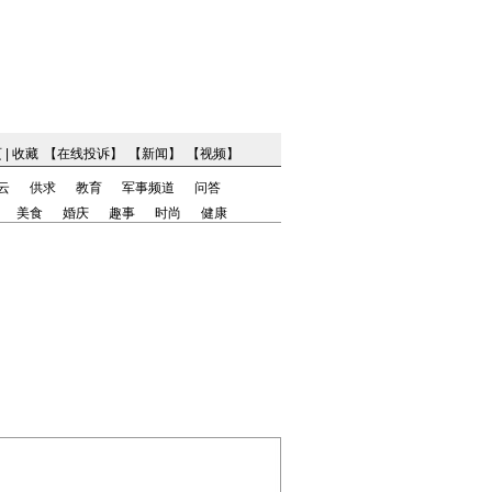
页
|
收藏
【
在线投诉
】
【
新闻
】
【
视频
】
云
供求
教育
军事频道
问答
美食
婚庆
趣事
时尚
健康