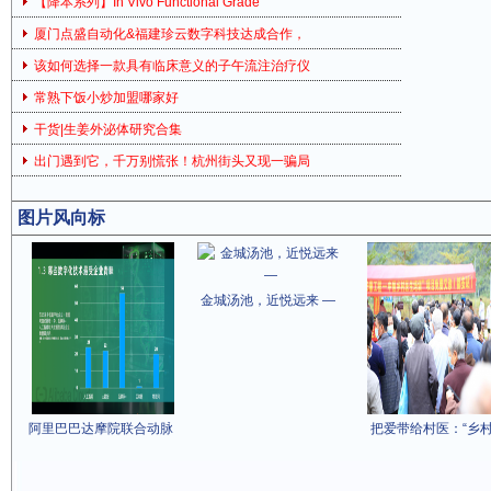
【降本系列】In Vivo Functional Grade
厦门点盛自动化&福建珍云数字科技达成合作，
该如何选择一款具有临床意义的子午流注治疗仪
常熟下饭小炒加盟哪家好
干货|生姜外泌体研究合集
出门遇到它，千万别慌张！杭州街头又现一骗局
图片风向标
金城汤池，近悦远来 —
阿里巴巴达摩院联合动脉
把爱带给村医：“乡村