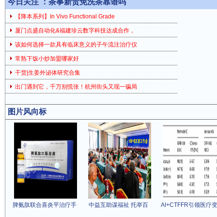
今日关注 ：
茶事新贵免洗茶靠谱吗
【降本系列】In Vivo Functional Grade
厦门点盛自动化&福建珍云数字科技达成合作，
该如何选择一款具有临床意义的子午流注治疗仪
常熟下饭小炒加盟哪家好
干货|生姜外泌体研究合集
出门遇到它，千万别慌张！杭州街头又现一骗局
图片风向标
脾氨肽联合喜炎平治疗手
中益互助谋福祉 托举百
AI+CTFFR引领医疗变