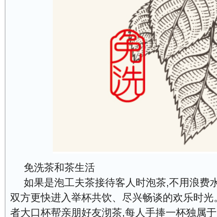
免洗茶和茶生活
如果是泡工夫茶接待客人时泡茶,不用浪费水
双方更快进入举杯共饮、尽兴畅谈的欢乐时光
者大口杯帮亲朋好友沏茶,每人手捧一杯独属