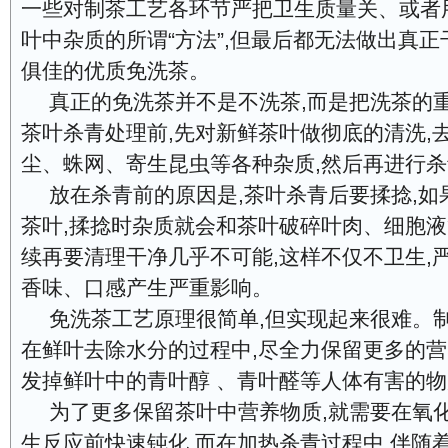
一些对制茶工艺各环节严把卫生质量关、或者
叶中杂质的所谓“方法”,但最后都无法做出真
俱佳的优质免洗茶。
真正的免洗茶并不是不洗茶,而是把洗茶的
茶叶杀青处理前,先对新鲜茶叶做彻底的清洗,
尘、蛛网、寄生昆虫等各种杂质,然后再进行
放在杀青前的原因是,茶叶杀青后要揉捻,如
茶叶,揉捻时杂质就会和茶叶破碎叶肉、细胞液
续再要清理干净几乎不可能,这样不仅不卫生,
香味、口感产生严重影响。
免洗茶工艺原理很简单,但实现起来很难。
在鲜叶去除水分的过程中,尽全力保留更多的营
发掉鲜叶中的青叶醇 、青叶醛等人体有害的
为了更多保留茶叶中营养物质,就需要在氧
生反应前快速钝化,而在加热杀青过程中,伴随