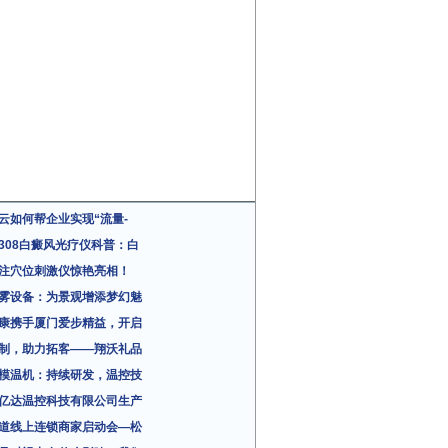
云如何帮企业实现“流量-
308白癜风光疗仪科普：白
注穴位刺激仪惊艳亮相！
雾设备：为景观增添梦幻魅
康携手厦门爱步精益，开启
制，助力拓客——翔沃礼品
模温机：持续研发，温控技
亿达温控科技有限公司生产
道线上连锁商家启动会—松