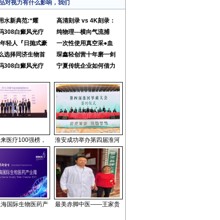
品对视力有什么影响，我们
用水新典范:“耀
高清刻录 vs 4K刻录：
玛308白癜风光疗
纯物理---横向气流捕
25年轻人『日抛式豪
一次性使用真空采●血
么选择同济生物首
琛鑫轻创营十年磨一剑
玛308白癜风光疗
宁夏传统企业如何借力
来医疗100强榜，
淮安成功举办第四届淮河
1上海国际生物医药产
最美赤脚中医——王家贵