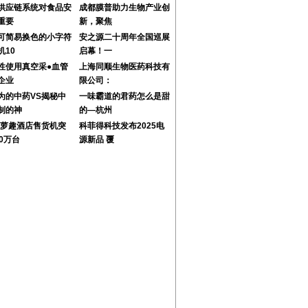
供应链系统对食品安
成都膜普助力生物产业创
重要
新，聚焦
可简易换色的小字符
安之源二十周年全国巡展
机10
启幕！一
性使用真空采●血管
上海同顺生物医药科技有
企业
限公司：
为的中药VS揭秘中
一味霸道的君药怎么是甜
制的神
的—杭州
24萝趣酒店售货机突
科菲得科技发布2025电
00万台
源新品 覆