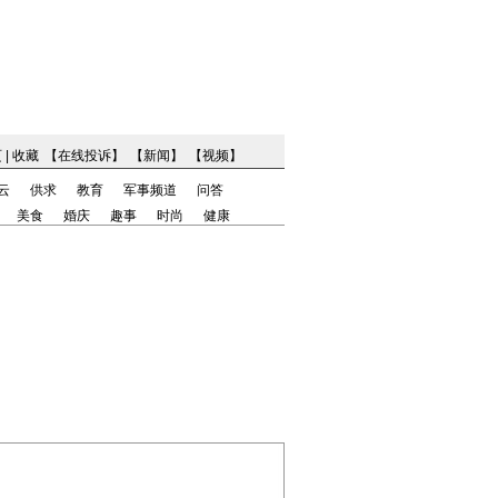
页
|
收藏
【
在线投诉
】
【
新闻
】
【
视频
】
云
供求
教育
军事频道
问答
美食
婚庆
趣事
时尚
健康