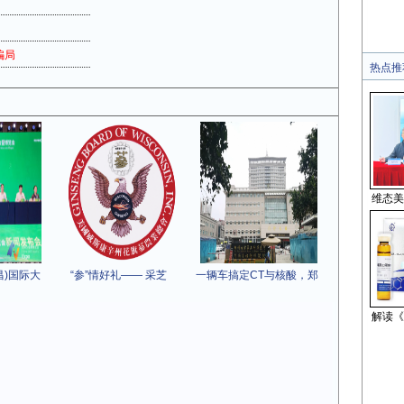
骗局
热点推
维态美
昌)国际大
“参”情好礼—— 采芝
一辆车搞定CT与核酸，郑
解读《