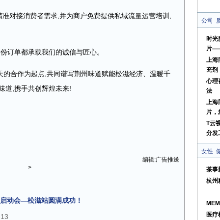
精准对接消费者需求,并为商户免费提供私域流量运营培训,
公司
时光
片—
每一份订单都承载我们的诚信与匠心。
上海
充剂
今天的合作为起点,共同谱写荆州味道赋能松滋经济、温暖千
心理
味道,携手共创辉煌未来!
法
上海
片，
T云
分发
女性
编辑:广告推送
>
茶事
杭州
启动会—松滋站圆满成功！
ME
医疗
-13