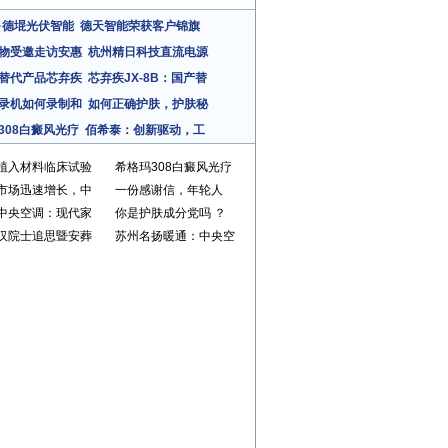
·德堒光伏智能
德天智能荣获客户锦旗
物受邀走访安惠
杭州精日科技直流电源
替代产品芯弃疾
芯弃疾JX-8B：国产替
录机如何录制和
如何正确护肤，护肤秘
308白癜风光疗
佰希泰：创新驱动，工
植入材料临床试验
希格玛308白癜风光疗
市场迅速增长，中
一份感谢信，年轮人
中央空调：现代家
你是护肤成分党吗 ？
汉院士追思暨安葬
苏州名扬暖通：中央空