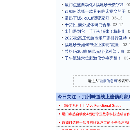
厦门点盛自动化&福建珍云数字科
0
该如何选择一款具有临床意义的子
常熟下饭小炒加盟哪家好
03-13
干货|生姜外泌体研究合集
03-12
出门遇到它，千万别慌张！杭州街
2025微高压氧舱市场厂家排行及特
福建珍云如何帮企业实现“流量-
03-
希格玛308白癜风光疗仪科普：白
0
子午流注穴位刺激仪惊艳亮相！
03
请进入“
健康信息网
”发表评
今日关注 ：
荆州味道线上连锁商家
【降本系列】In Vivo Functional Grade
厦门点盛自动化&福建珍云数字科技达成合
该如何选择一款具有临床意义的子午流注治