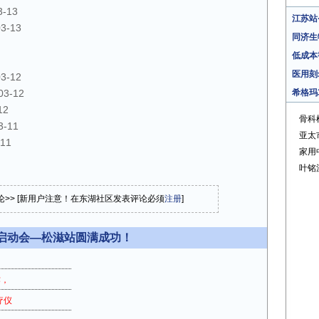
3-13
江苏站
03-13
同济生
低成本
医用刻
03-12
03-12
希格玛
12
骨科
3-11
亚太
-11
家用
叶铭
论>> [新用户注意！在东湖社区发表评论必须
注册
]
启动会—松滋站圆满成功！
作，
疗仪