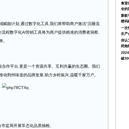
食堂
全的
新款
喷码
域赋能计划,通过数字化工具,我们将帮助商户激活“沉睡流
一次
全流程数字化AI营销工具将为商户提供精准的消费者洞察,
生产
你认
率。
药炮
20
破3
业合作平台,更是一个资源共享、互利共赢的生态圈。我们
推动荆州味道的品牌发展,助力乡村振兴,温暖千家万户。
:
合市监局开展常态化品质抽检;