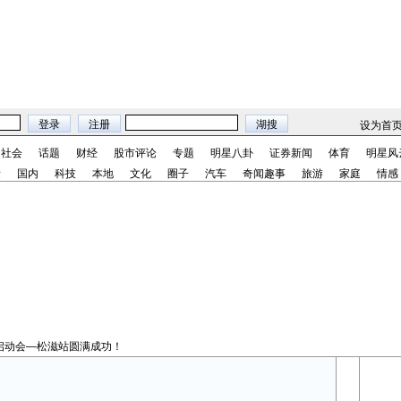
设为首
社会
话题
财经
股市评论
专题
明星八卦
证券新闻
体育
明星风
际
国内
科技
本地
文化
圈子
汽车
奇闻趣事
旅游
家庭
情感
启动会—松滋站圆满成功！