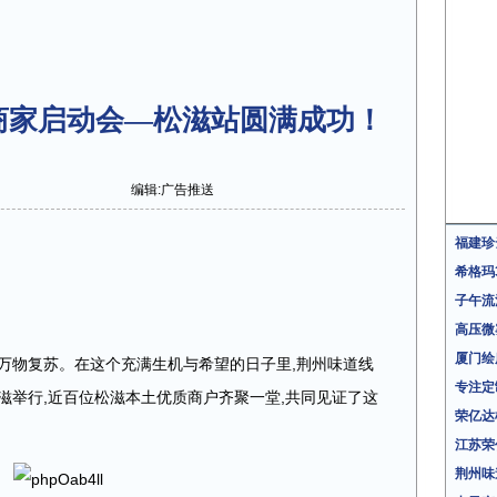
商家启动会—松滋站圆满成功！
编辑:广告推送
福建珍
希格玛
子午流
高压微
厦门绘
乍动,万物复苏。在这个充满生机与希望的日子里,荆州味道线
专注定
滋举行,近百位松滋本土优质商户齐聚一堂,共同见证了这
荣亿达
江苏荣
荆州味