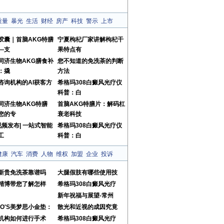
质量
暴光
生活
财经
房产
科技
警示
上市
胶囊｜首脑AKG特膳
宁夏枸杞厂家讲解枸杞干
—支
果特点有
同济生物AKG膳食补
您不知道的免洗茶的判断
：撬
方法
咨询机构的AI获客方
希格玛308白癜风光疗仪
科普：白
同济生物AKG特膳
首脑AKG特膳片：解码杠
您的专
衰老科技
视频发布| 一站式智能
希格玛308白癜风光疗仪
工
科普：白
健康
汽车
消费
人物
维权
加盟
企业
投诉
新贵免洗茶靠谱吗
大腿假肢有哪些使用技
精博带您了解怎样
希格玛308白癜风光疗
新年祝福与展望-常州
MO'S美梦思小金垫：
散光和近视的成因究竟
机构如何进行手术
希格玛308白癜风光疗