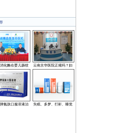
荐
消化酶在婴儿肠绞
云南京华医院正规吗？妇
脾氨肽口服溶液治
失眠、多梦、打鼾、睡觉