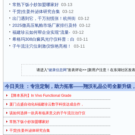
常熟下饭小炒加盟哪家好
03-13
干货|生姜外泌体研究合集
03-12
出门遇到它，千万别慌张！杭州街
03-12
2025微高压氧舱市场厂家排行及特
03-12
福建珍云如何帮企业实现“流量-
03-12
希格玛308白癜风光疗仪科普：白
03-11
子午流注穴位刺激仪惊艳亮相！
03-11
请进入“
健康信息网
”发表评论>> [新用户注意！在东湖社区发
今日关注 ：
专注定制，助力拓客——翔沃礼品公司全新升级
【降本系列】In Vivo Functional Grade
厦门点盛自动化&福建珍云数字科技达成合作，
该如何选择一款具有临床意义的子午流注治疗仪
常熟下饭小炒加盟哪家好
干货|生姜外泌体研究合集