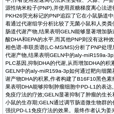
中,作者使用差速离心法从生姜根、大蒜、芦
源性纳米粒子(PNP),并使用蔗糖梯度离心法
PKH26荧光标记的PNP追踪了它在小鼠肠道
着通过代谢组学分析比较了无菌小鼠和人类粪
肠道代谢产物,结果表明GELN能够显著增加
酸DHA和EPA的水平,而其他PNP则没有这种
相色谱-串联质谱(LC-MS/MS)分析了PNP
代谢产物,结果表明GELN中的aly-miR159a
PLC基因,抑制DHA的代谢,从而增加DHA的
GELN中的aly-miR159a-3p如何通过靶向
谢产物DHA的积累,作者构建了B16F10黑色
果表明DHA能够抑制肿瘤细胞中PD-L1的表达,
免疫疗法的疗效;GELN显著抑制了肿瘤的生长
小鼠的生存期;GELN通过调节肠道微生物群的
强抗PD-L1免疫疗法的效果。最终作者认为