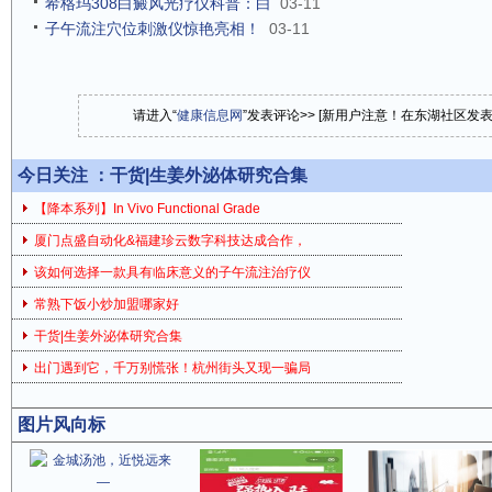
希格玛308白癜风光疗仪科普：白
03-11
子午流注穴位刺激仪惊艳亮相！
03-11
请进入“
健康信息网
”发表评论>> [新用户注意！在东湖社区发
今日关注 ：
干货|生姜外泌体研究合集
【降本系列】In Vivo Functional Grade
厦门点盛自动化&福建珍云数字科技达成合作，
该如何选择一款具有临床意义的子午流注治疗仪
常熟下饭小炒加盟哪家好
干货|生姜外泌体研究合集
出门遇到它，千万别慌张！杭州街头又现一骗局
图片风向标