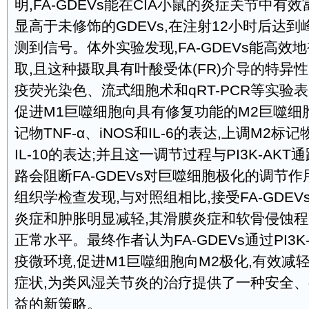
明,FA-GDEVs能在CIA小鼠的炎症关节中有
显高于未修饰的GDEVs,在注射12小时后达到
测到信号。体外实验发现,FA-GDEVs能高效
取,且这种摄取具有叶酸受体(FR)介导的特异
疫荧光染色、流式细胞术和qRT-PCR等实验表明,
促进M1巨噬细胞向具有修复功能的M2巨噬细胞
记物TNF-α、iNOS和IL-6的表达,上调M2标记物
IL-10的表达;并且这一调节过程与PI3K-AK
路会阻断FA-GDEVs对巨噬细胞极化的调节
组织学检查发现,与对照组相比,接受FA-GDEV
炎症和肿胀明显减轻,其滑膜炎症和软骨侵蚀程
正常水平。最终作者认为FA-GDEVs通过PI3K
疫微环境,促进M1巨噬细胞向M2极化,有效减
症状,为类风湿关节炎的治疗提供了一种安全
益的新策略。