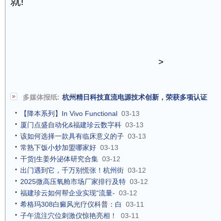
就!
>
多媒体报纸:
杭州精日科技直流电源技术创新，荣获多项认证
【降本系列】In Vivo Functional
03-13
厦门点盛自动化&福建珍云数字科
03-13
该如何选择一款具有临床意义的子
03-13
常熟下饭小炒加盟哪家好
03-13
干货|生姜外泌体研究合集
03-12
出门遇到它，千万别慌张！杭州街
03-12
2025微高压氧舱市场厂家排行及特
03-12
福建珍云如何帮企业实现“流量-
03-12
希格玛308白癜风光疗仪科普：白
03-11
子午流注穴位刺激仪惊艳亮相！
03-11