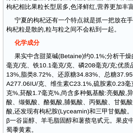
枸杞相比果粒长型居多,色泽鲜红,营养更加丰
宁夏的枸杞还有一个特点就是抓一把放在手
枸杞粒是散的,粒与粒之间不会粘到一起。
化学成分
果实中含甜菜碱(Betaine)约0.1%;分析干
毫克/克、铁10.1毫克/克、磷208毫克/克;
13%,脂类8.72%、还原糖34.83%、总糖37.
A277.06IU/克、维生素C23.1%,硫胺素0.23
克%,菸酸1.7毫克%,尚含多种氨基酸:亮氨酸
酸、缬氨酸、酪氨酸,脯氨酸、丙氨酸、甘氨
酸,还发现有枸杞胺(Lyceamin)和三甲甘氨
β一谷甾醇、羊毛脂固醇和薯蓣皂甙元。果皮
蜀黍黄素。