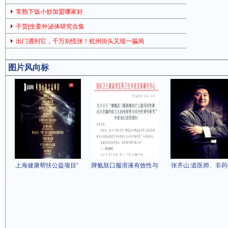
常熟下饭小炒加盟哪家好
干货|生姜外泌体研究合集
出门遇到它，千万别慌张！杭州街头又现一骗局
图片风向标
上海健康帮扶公益项目“
脾氨肽口服溶液有效性与
张齐山:道医师、非药