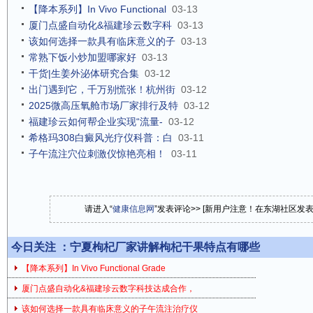
【降本系列】In Vivo Functional
03-13
厦门点盛自动化&福建珍云数字科
03-13
该如何选择一款具有临床意义的子
03-13
常熟下饭小炒加盟哪家好
03-13
干货|生姜外泌体研究合集
03-12
出门遇到它，千万别慌张！杭州街
03-12
2025微高压氧舱市场厂家排行及特
03-12
福建珍云如何帮企业实现“流量-
03-12
希格玛308白癜风光疗仪科普：白
03-11
子午流注穴位刺激仪惊艳亮相！
03-11
请进入“
健康信息网
”发表评论>> [新用户注意！在东湖社区发
今日关注 ：
宁夏枸杞厂家讲解枸杞干果特点有哪些
【降本系列】In Vivo Functional Grade
厦门点盛自动化&福建珍云数字科技达成合作，
该如何选择一款具有临床意义的子午流注治疗仪