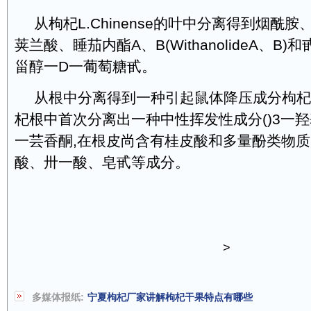
从枸杞L.Chinense的叶中分离得到烟酰
荚兰酸、睡茄内酯A、B(WithanolideA、B)
甾醇一D一葡萄糖甙。
从根中分离得到一种引起鼠体降压成分枸杞
杞根中首次分离出一种中性挥发性成分()3一羟基
一芸香酮,在根皮尚含有桂皮酸和多量酚类物
酸、卅一酸、皂甙等成分。
>
多媒体报纸:
宁夏枸杞厂家讲解枸杞干果特点有哪些