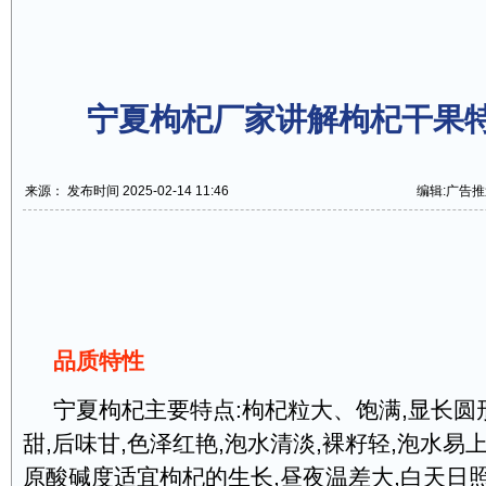
宁夏枸杞厂家讲解枸杞干果
来源： 发布时间 2025-02-14 11:46
编辑:广告推
品质特性
宁夏枸杞主要特点:枸杞粒大、饱满,显长圆形
甜,后味甘,色泽红艳,泡水清淡,裸籽轻,泡水
原酸碱度适宜枸杞的生长,昼夜温差大,白天日