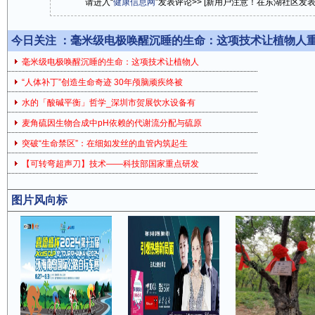
请进入“
健康信息网
”发表评论>> [新用户注意！在东湖社区发
今日关注 ：
毫米级电极唤醒沉睡的生命：这项技术让植物人
毫米级电极唤醒沉睡的生命：这项技术让植物人
“人体补丁”创造生命奇迹 30年颅脑顽疾终被
水的「酸碱平衡」哲学_深圳市贺展饮水设备有
麦角硫因生物合成中pH依赖的代谢流分配与硫原
突破“生命禁区”：在细如发丝的血管内筑起生
【可转弯超声刀】技术——科技部国家重点研发
图片风向标