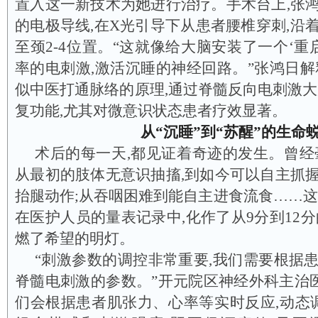
置入这一新技术为她进行治疗。手术台上,张
的电极导线,在X光引导下从患者腰椎穿刺,沿
至颈2-4位置。“这就像给大脑安装了一个‘重
率的电刺激,激活沉睡的神经回路。”张鸿日解
似中医打通脉络的原理,通过脊髓反向电刺激大
复功能,尤其对微意识状态患者疗效显著。
从“沉睡”到“苏醒”的生命
术后的每一天,都见证着奇迹的发生。曾经
从最初的肢体无意识抽搐,到如今可以自主抓
抬腿动作;从吞咽困难到能自主进食流食……这
在医护人员的量表记录中,化作了从9分到12分
燃了希望的明灯。
“刺激参数的调控非常重要,我们需要根据
脊髓电刺激的参数。”开元院区神经外科主治医
们会根据患者肌张力、心率等实时反应,动态