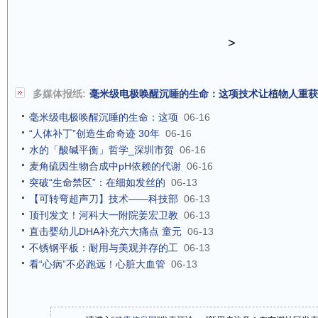
>
多媒体报纸:
毫米级电极唤醒沉睡的生命：这项技术让植物人重获
毫米级电极唤醒沉睡的生命：这项
06-16
“人体补丁”创造生命奇迹 30年
06-16
水的「酸碱平衡」哲学_深圳市贺
06-16
麦角硫因生物合成中pH依赖的代谢
06-16
突破“生命禁区”：在细如发丝的
06-13
【可转弯超声刀】技术——科技部
06-13
顶刊发文！河科大一附院姜宏卫教
06-13
直击婴幼儿DHA补充六大痛点 童元
06-13
不锈钢平板：耐用与美观并存的工
06-13
看“心病”不必跑远！心脏大血管
06-13