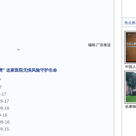
热点推
编辑:广告推送
>
中国人
虎” 这家医院无惧风险守护生命
7
7
-17
09-17
佑康御
09-16
9-16
09-16
09-15