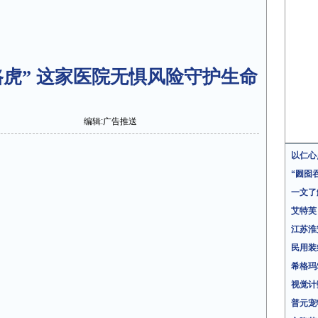
路虎” 这家医院无惧风险守护生命
编辑:广告推送
以仁心
“囫囵
一文了
艾特芙
江苏淮
民用装
希格玛
视觉计
普元宠