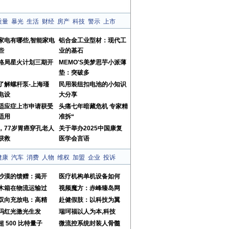
质量
暴光
生活
财经
房产
科技
警示
上市
家电有哪些,智能家电
铝合金工业型材：现代工
些
业的基石
格局星火计划三期开
MEMO'S美梦思芋小派薄
垫：突破多
了解螺杆泵-上海瑾
民用装纽扣电池的小知识
电设
大分享
适应症上市申请获受
头痛七年暗藏危机 专家精
适用
准拆“
，77岁胃癌穿孔老人
关于举办2025中国康复
获救
医学会言语
健康
汽车
消费
人物
维权
加盟
企业
投诉
沙漠的馈赠：揭开
医疗机构单机设备如何
木箱在物流运输过
视频魔方：赤峰臻岛网
双向充放电：高精
赴健假肢：以科技为翼
玛红光激光生发
瑞珂福以人为本,科技
 500 比特量子
微流控系统封装人骨髓