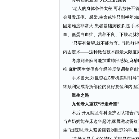
“老人的身体条件太差,可若放任不管
会引发压疮、感染,生命或许只剩半年;
固定难度非常大;患者基础病较多,围手
血、低蛋白血症、营养不良、下肢动脉
“只要有希望,就不能放弃。”经过科
内固定术——这种微创技术能最大限度
考虑到全麻可能加重肺部感染,麻
椎,麻醉医生凭借多年经验反复调整穿刺
手术当天,刘世琼在C臂机实时引
终顺利完成骨折部位的良好复位和内固
重生之路
九旬老人重获“行走希望”
术后,开元院区骨科医护团队结合卢
当卢奶奶能在床边坐起时,家属激动得红
生!”出院时,老人紧紧攥着刘世琼的手,
“高龄不是手术的禁区,关键是有没