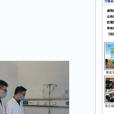
方隆茶
威海
众帅
防震
希格
【校
赛道
第五届