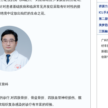
后针对患者基础疾病和临床常见并发症采取有针对性的措
侨源力量
ICL手
在绝境中绽放出灿烂的生命之花。
第二届
美梦思
三医融
广科
经常
新疆
创新
区骨科
的诊疗,对四肢骨折、骨盆骨折、四肢血管神经损伤、髋
软组织复杂感染的诊疗有丰富的经验。