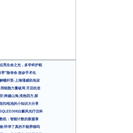
点亮生命之光，多学科护航
吞枣”险丧命 急诊手术化
解螺杆泵-上海瑾威机电设
 用细胞力量破局 开启抗老
安:跨越山海,淮抱四方,探
纽扣电池的小知识大分享
SQLED308白癜风光疗仪科
数机：智能计数的新篇章
物:怀孕了真的不能养猫吗