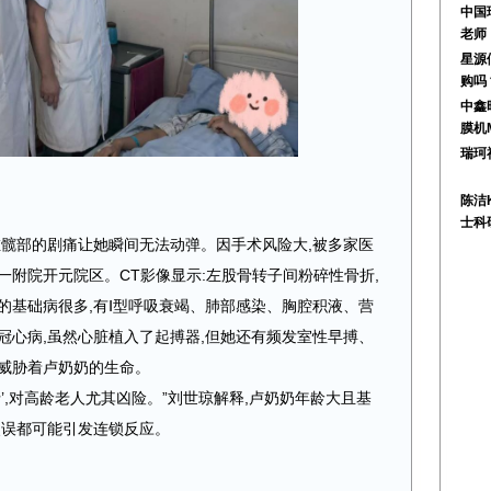
中国
老师
星源
购吗
中鑫
膜机
瑞珂
陈洁
士科
左髋部的剧痛让她瞬间无法动弹。因手术风险大,被多家医
一附院开元院区。CT影像显示:左股骨转子间粉碎性骨折,
的基础病很多,有Ⅰ型呼吸衰竭、肺部感染、胸腔积液、营
冠心病,虽然心脏植入了起搏器,但她还有频发室性早搏、
重威胁着卢奶奶的生命。
’,对高龄老人尤其凶险。”刘世琼解释,卢奶奶年龄大且基
失误都可能引发连锁反应。