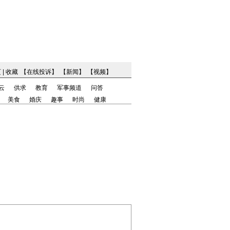
页
|
收藏
【
在线投诉
】
【
新闻
】
【
视频
】
云
供求
教育
军事频道
问答
美食
婚庆
趣事
时尚
健康