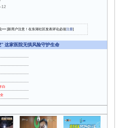
5
-12
论>> [新用户注意！在东湖社区发表评论必须
注册
]
虎” 这家医院无惧风险守护生命
年白
】全