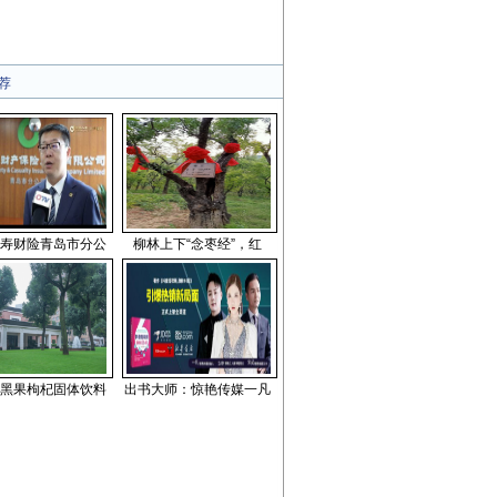
荐
寿财险青岛市分公
柳林上下“念枣经”，红
黑果枸杞固体饮料
出书大师：惊艳传媒一凡