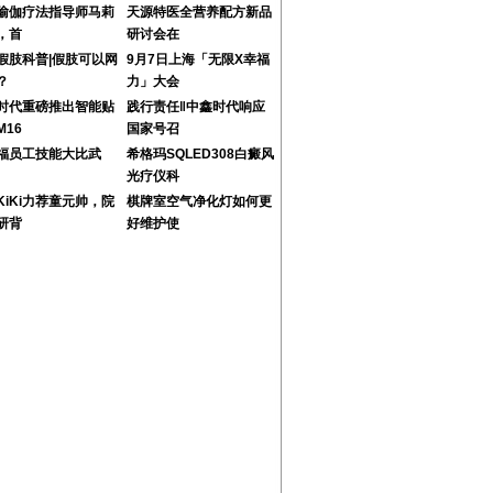
瑜伽疗法指导师马莉
天源特医全营养配方新品
，首
研讨会在
假肢科普|假肢可以网
9月7日上海「无限X幸福
？
力」大会
时代重磅推出智能贴
践行责任‖中鑫时代响应
M16
国家号召
福员工技能大比武
希格玛SQLED308白癜风
光疗仪科
KiKi力荐童元帅，院
棋牌室空气净化灯如何更
研背
好维护使