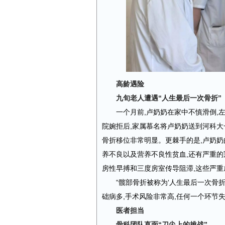
高龄遇险
九旬老人遭遇“人生最后一次骨折”
一个月前,卢奶奶在家中不慎滑倒,
院婉拒后,家属慕名将卢奶奶送到河科大
骨折移位非常明显。更棘手的是,卢奶奶
养不良以及营养不良性贫血,还有严重的
房性早搏和三度房室传导阻滞,这些严
“髋部骨折被称为‘人生最后一次骨折
础病多,手术风险非常高,任何一个环节
医者担当
骨科团队直面“刀尖上的挑战”