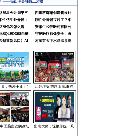
厂——径山毛尖独特工艺揭
格局星火计划第三
四川容辉拓创建筑设计
柔性仿生外骨骼：
刚性外骨骼过时了？柔
防滑包装怎么选—
安徽生和佳医药有限公
玛SQLED308白癜
守护医疗影像安全：医
园创业新风口】AI
河源客天下水晶温泉剑
无界，热爱不止！“
江苏淮安:跨越山海,淮抱
中国脑血管病论坛
出书大师：惊艳传媒一凡