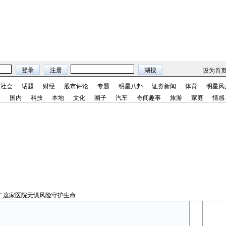
设为首
社会
话题
财经
股市评论
专题
明星八卦
证券新闻
体育
明星风
际
国内
科技
本地
文化
圈子
汽车
奇闻趣事
旅游
家庭
情感
虎” 这家医院无惧风险守护生命