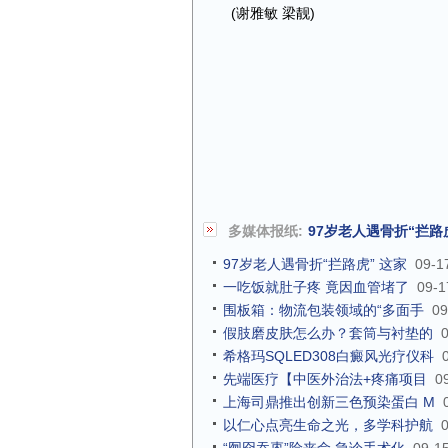
(谢雅敏 梁靓)
多媒体报纸:
97岁老人遇骨折“拦路
97岁老人遇骨折“拦路虎” 这家
09-1
一吃饭就肚子疼 竟因血管堵了
09-1
围板箱：物流包装领域的“多面手
09
假肢磨皮肤怎么办？套筒与衬垫的
希格玛SQLED308白癜风光疗仪科
先端医疗【中医外治法+疼痛项目
0
上海司鼎推出创新三色预染蛋白 M
以仁心点亮生命之光，多学科护航