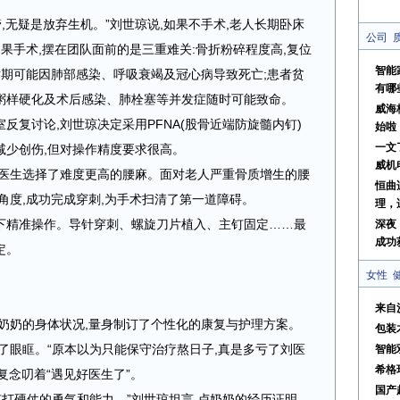
,无疑是放弃生机。”刘世琼说,如果不手术,老人长期卧床
公司
如果手术,摆在团队面前的是三重难关:骨折粉碎程度高,复位
智能
术期可能因肺部感染、呼吸衰竭及冠心病导致死亡;患者贫
有哪
粥样硬化及术后感染、肺栓塞等并发症随时可能致命。
威海
室反复讨论,刘世琼决定采用PFNA(股骨近端防旋髓内钉)
始啦
一文
减少创伤,但对操作精度要求很高。
威机
醉医生选择了难度更高的腰麻。面对老人严重骨质增生的腰
恒曲
角度,成功完成穿刺,为手术扫清了第一道障碍。
理，
导下精准操作。导针穿刺、螺旋刀片植入、主钉固定……最
深夜
成功
定。
女性
来自
奶奶的身体状况,量身制订了个性化的康复与护理方案。
包装
了眼眶。“原本以为只能保守治疗熬日子,真是多亏了刘医
智能
希格
反复念叨着“遇见好医生了”。
国产超
有打硬仗的勇气和能力。”刘世琼坦言,卢奶奶的经历证明,