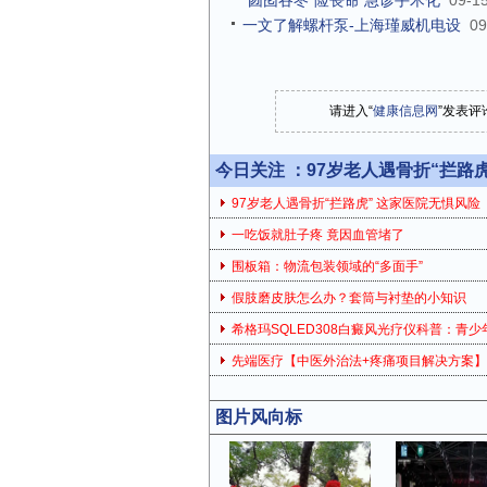
“囫囵吞枣”险丧命 急诊手术化
09-1
一文了解螺杆泵-上海瑾威机电设
09
请进入“
健康信息网
”发表评
今日关注 ：
97岁老人遇骨折“拦路
97岁老人遇骨折“拦路虎” 这家医院无惧风险
一吃饭就肚子疼 竟因血管堵了
围板箱：物流包装领域的“多面手”
假肢磨皮肤怎么办？套筒与衬垫的小知识
希格玛SQLED308白癜风光疗仪科普：青少
先端医疗【中医外治法+疼痛项目解决方案
图片风向标