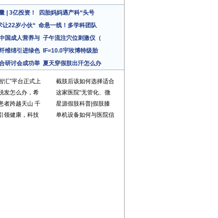
 | 3亿投资！
四胎妈妈遇产科“头号
术让22岁小伙“
命悬一线！多学科团队
中国成人营养与
子午流注穴位刺激仪（
纤维绵引进绿色
IF=10.0宇玫博特级胎
合研讨会成功举
夏天穿假肢出汗怎么办
智汇”平台正式上
截肢后该如何选择适合
脱发怎么办，希
这家医院“无管化、微
患者跨越天山 千
星源假肢科普|假肢膝
引领健康，科技
单机设备如何与医院信