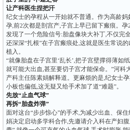
让产科医生捏把汗
纪女士的孕程从一开始就不普通。作为高龄妈妈
孕,前2次都是剖宫产,子宫上早已留下瘢痕。孕2
发现了一个危险信号:胎盘像块大补丁,不仅完
还深深“扎根”在子宫瘢痕处,这就是医生常说
植入。
“就像胎盘在子宫里‘乱长’,把子宫壁撑得薄如
就可能大出血,甚至要切子宫才能保命。”河科
产科主任陈素娟解释道。更麻烦的是,纪女士孕
小板也偏低,这无疑又给手术加了道“难题”。
先放“止血气球”
再拆“胎盘炸弹”
面对这台“步步惊心”的手术,为减少出血、保住
娟决定启动多学科合作,先邀请介入科在产妇腹