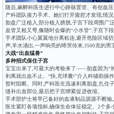
随后,麻醉科医生进行中心静脉置管、有创血压
产科团队接力手术。她们打开腹腔才发现,情况
胎盘广泛植入,部分植入膀胱,子宫下段周围广
血管又粗又弯,像随时会爆的“小水管”,子宫下
手术团队小心翼翼地分离粘连,避开危险区域切开
声,羊水涌出,一声响亮的啼哭传来,3500克的
大战“出血猛兽”
多种招式保住子宫
宝宝出来了,可最大的考验来了——胎盘因为“长
剥离就出血不止。“快,充球囊!”介入科辅助操
暂时阻断。同时,产科医生迅速剥离胎盘,扎住子
缝补出血部位,最后把子宫绑紧促进收缩。
手术部护士将早已备好的血液制品源源不断输
医生紧盯各项指标,确保生命体征稳定。2个多