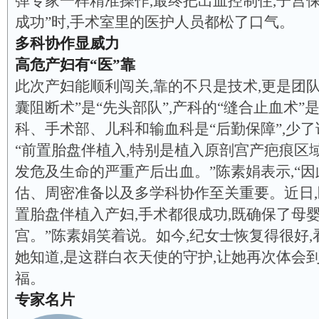
弹专家一样精准操作,最终把出血控制住,子宫保
成功”时,手术室里的医护人员都松了口气。
多科协作显威力
高危产妇有“医”靠
此次产妇能顺利闯关,靠的不只是技术,更是团队
囊阻断术”是“先头部队”,产科的“缝合止血术”是
科、手术部、儿科和输血科是“后勤保障”,少
“前置胎盘伴植入,特别是植入原剖宫产疤痕区
发危及生命的严重产后出血。”陈素娟表示,“因
估、周密准备以及多学科协作至关重要。近日
置胎盘伴植入产妇,手术都很成功,既确保了母婴
宫。”陈素娟笑着说。如今,纪女士恢复得很好,
她知道,是这群白衣天使的守护,让她再次体会
福。
专家名片