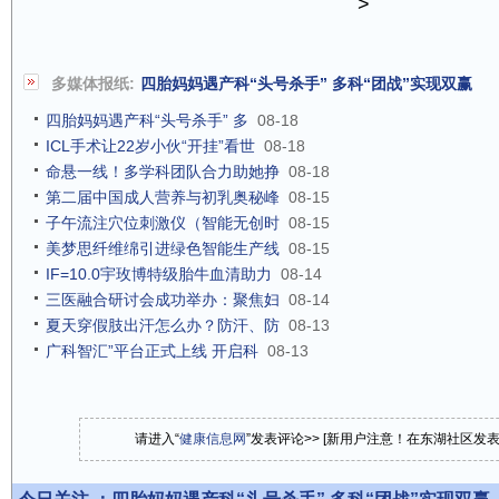
>
多媒体报纸:
四胎妈妈遇产科“头号杀手” 多科“团战”实现双赢
四胎妈妈遇产科“头号杀手” 多
08-18
ICL手术让22岁小伙“开挂”看世
08-18
命悬一线！多学科团队合力助她挣
08-18
第二届中国成人营养与初乳奥秘峰
08-15
子午流注穴位刺激仪（智能无创时
08-15
美梦思纤维绵引进绿色智能生产线
08-15
IF=10.0宇玫博特级胎牛血清助力
08-14
三医融合研讨会成功举办：聚焦妇
08-14
夏天穿假肢出汗怎么办？防汗、防
08-13
广科智汇”平台正式上线 开启科
08-13
请进入“
健康信息网
”发表评论>> [新用户注意！在东湖社区发