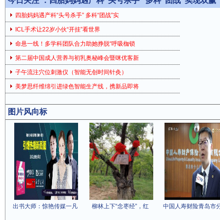
今日关注 ：
四胎妈妈遇产科“头号杀手” 多科“团战”实现双赢
四胎妈妈遇产科“头号杀手” 多科“团战”实
ICL手术让22岁小伙“开挂”看世界
命悬一线！多学科团队合力助她挣脱“呼吸枷锁
第二届中国成人营养与初乳奥秘峰会暨咪优客新
子午流注穴位刺激仪（智能无创时间针灸）
美梦思纤维绵引进绿色智能生产线，携新品即将
图片风向标
出书大师：惊艳传媒一凡
柳林上下“念枣经”，红
中国人寿财险青岛市