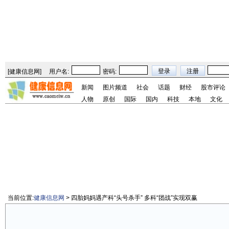
[
健康信息网
]
用户名:
密码:
新闻
图片频道
社会
话题
财经
股市评论
人物
原创
国际
国内
科技
本地
文化
当前位置:
健康信息网
> 四胎妈妈遇产科“头号杀手” 多科“团战”实现双赢