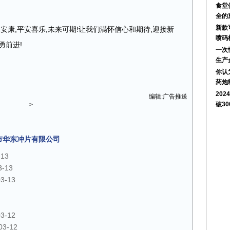
食堂
全的
新款
身体安康,平安喜乐,未来可期!让我们满怀信心和期待,迎接新
喷码
勇前进!
一次
生产
你认
药炮
20
编辑:广告推送
破3
>
市华东冲片有限公司
-13
3-13
03-13
03-12
03-12