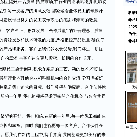
流程,提升产品质量,拓展市场,在行业内逐渐站稳脚跟,取得
电子产
成,每一次客户的满意反馈,都凝聚着全体员工的辛勤汗
科研
司发展付出努力的员工表示衷心的感谢和崇高的敬意!
希格
20
质量、客户至上、创新发展、合作共赢” 的经营理念。质量
为什
的资源投放和技术研发的力度,严格把控产品质量,确保每
希格
的产品和服务。客户是我们的衣食父母,我们将进一步提
客户的需求,与客户建立更加紧密、长期的合作关系。
励员工勇于创新,积极探索新的工艺、新的技术,不断提
强与行业内其他企业和科研机构的合作交流,学习借鉴好
作共赢是我们追求的目标。我们希望与供应商、合作伙伴携
优
在新的一年里,我们将积极寻求更多的合作机会,与各方共同
是希望的开始。我们相信,在新的一年里,每一位员工都能在
成长和幸福。同时,我们也祝愿每一位客户、合作伙伴在
中国人
福。愿我们在新的征程中,携手并肩,共同创造更加美好的未