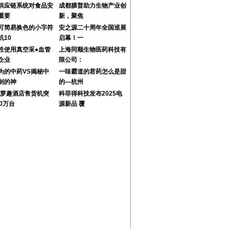
供应链系统对食品安
成都膜普助力生物产业创
重要
新，聚焦
可简易换色的小字符
安之源二十周年全国巡展
机10
启幕！一
性使用真空采●血管
上海同顺生物医药科技有
企业
限公司：
为的中药VS揭秘中
一味霸道的君药怎么是甜
制的神
的—杭州
24萝趣酒店售货机突
科菲得科技发布2025电
00万台
源新品 覆