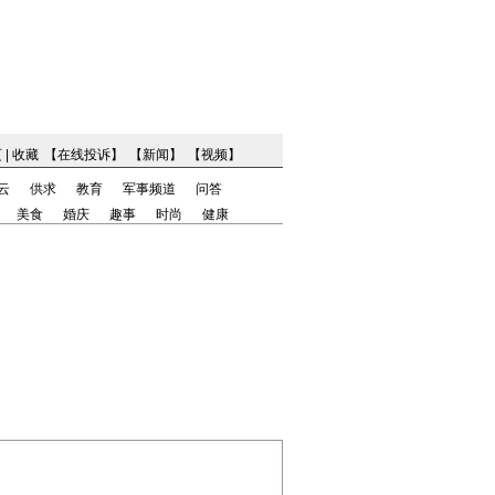
页
|
收藏
【
在线投诉
】
【
新闻
】
【
视频
】
云
供求
教育
军事频道
问答
美食
婚庆
趣事
时尚
健康