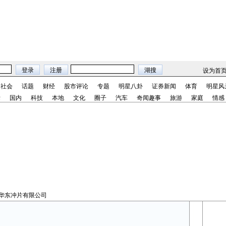
设为首
社会
话题
财经
股市评论
专题
明星八卦
证券新闻
体育
明星风
际
国内
科技
本地
文化
圈子
汽车
奇闻趣事
旅游
家庭
情感
市华东冲片有限公司