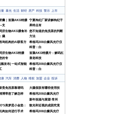
质量
暴光
生活
财经
房产
科技
警示
上市
胶囊｜首脑AKG特膳
宁夏枸杞厂家讲解枸杞干
—支
果特点有
同济生物AKG膳食补
您不知道的免洗茶的判断
：撬
方法
咨询机构的AI获客方
希格玛308白癜风光疗仪
科普：白
同济生物AKG特膳
首脑AKG特膳片：解码杠
您的专
衰老科技
视频发布| 一站式智能
希格玛308白癜风光疗仪
工
科普：白
健康
汽车
消费
人物
维权
加盟
企业
投诉
新贵免洗茶靠谱吗
大腿假肢有哪些使用技
精博带您了解怎样
希格玛308白癜风光疗
新年祝福与展望-常州
MO'S美梦思小金垫：
散光和近视的成因究竟
机构如何进行手术
希格玛308白癜风光疗