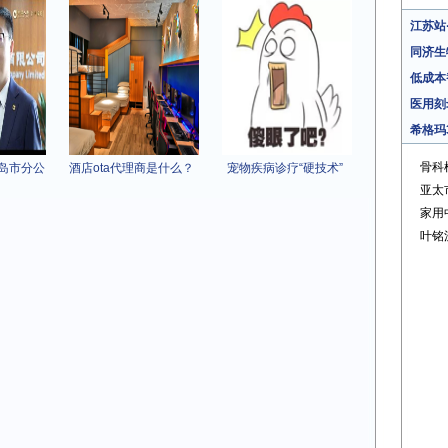
江苏站
同济生
低成本
医用刻
希格玛
骨科
岛市分公
酒店ota代理商是什么？
宠物疾病诊疗“硬技术”
亚太
家用
叶铭