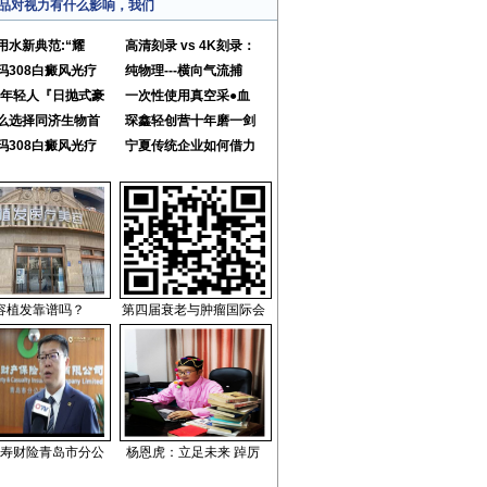
品对视力有什么影响，我们
用水新典范:“耀
高清刻录 vs 4K刻录：
玛308白癜风光疗
纯物理---横向气流捕
25年轻人『日抛式豪
一次性使用真空采●血
么选择同济生物首
琛鑫轻创营十年磨一剑
玛308白癜风光疗
宁夏传统企业如何借力
容植发靠谱吗？
第四届衰老与肿瘤国际会
寿财险青岛市分公
杨恩虎：立足未来 踔厉