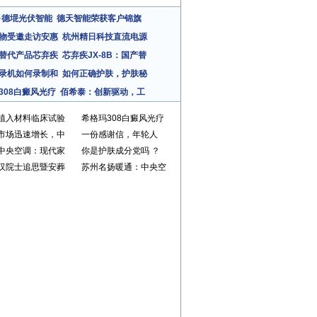
·德堒光伏智能
德天智能荣获客户锦旗
物受邀走访安惠
杭州精日科技直流电源
替代产品芯弃疾
芯弃疾JX-8B：国产替
录机如何录制和
如何正确护肤，护肤秘
308白癜风光疗
佰希泰：创新驱动，工
植入材料临床试验
希格玛308白癜风光疗
市场迅速增长，中
一份感谢信，年轮人
中央空调：现代家
你是护肤成分党吗 ？
汉院士追思暨安葬
苏州名扬暖通：中央空