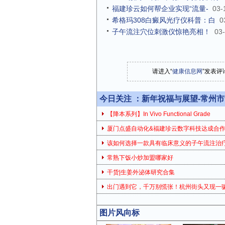
福建珍云如何帮企业实现“流量-
03-
希格玛308白癜风光疗仪科普：白
0
子午流注穴位刺激仪惊艳亮相！
03
请进入“
健康信息网
”发表评
今日关注 ：
新年祝福与展望-常州
【降本系列】In Vivo Functional Grade
厦门点盛自动化&福建珍云数字科技达成合
该如何选择一款具有临床意义的子午流注治
常熟下饭小炒加盟哪家好
干货|生姜外泌体研究合集
出门遇到它，千万别慌张！杭州街头又现一
图片风向标