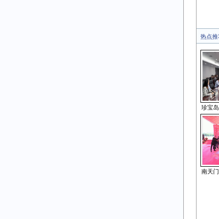
热点推
珍宝岛
南天门