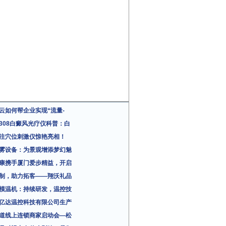
云如何帮企业实现“流量-
308白癜风光疗仪科普：白
注穴位刺激仪惊艳亮相！
雾设备：为景观增添梦幻魅
康携手厦门爱步精益，开启
制，助力拓客——翔沃礼品
模温机：持续研发，温控技
亿达温控科技有限公司生产
道线上连锁商家启动会—松