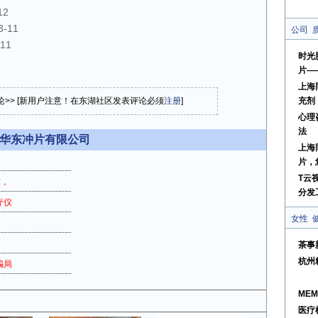
12
3-11
公司
-11
时光
片—
上海
论>> [新用户注意！在东湖社区发表评论必须
注册
]
充剂
心理
法
市华东冲片有限公司
上海
片，
T云
作，
分发
疗仪
女性
茶事
杭州
骗局
ME
医疗