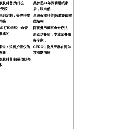
假肢科普|为什么
美梦思41年深耕睡眠家
接受腔
居，以自然
你到定制：美焊科技
星源假肢科普|假肢是由哪
焊接
些结构
3D打印组织中血管
阿夏曼巴藏医金针疗法
形成的
新欧坊餐饮：专业团餐服
务专家，
渠道：浪科护眼仪借
CERO生物反应器在阿尔
东新
茨海默病研
假肢科普|初装假肢每
多