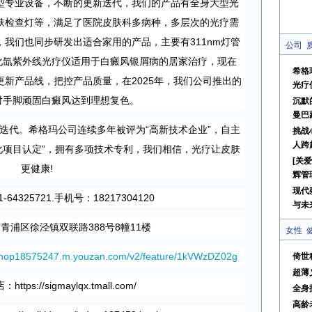
型专业设备，不断的更新迭代，我们的产品有全身大型光
肤检查灯等，满足了医院皮肤科多病种，多层次的光疗需
我们也同步研发出适合家用的产品，主要有311nm灯管
公司
子氯化氙紫外线光疗仪适用于白癜风银屑病的居家治疗，现在
希格
新产品线，把控产品质量，在2025年，我们公司推出的
光疗
能针对手脚顽固白癜风达到理想复色。
沉默
曼巴
迭代。希格玛公司连续多年被评为“高新技术企业”，自主
挑战
人跨
化项目认定”，拥有多项技术专利，我们相信，光疗让皮肤
[关
更健康!
辉管
现代
64325721.手机号：18217304120
与未
青浦区徐泾镇双联路388号8幢11楼
女性
/shop18575247.m.youzan.com/v2/feature/1kVWzDZ02g
倚世
超薄
店：
https://sigmaylqx.tmall.com/
全身
高龄