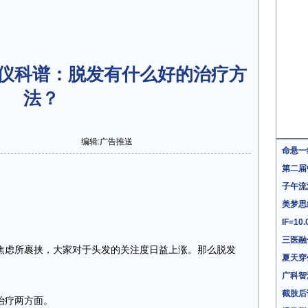
仪科谱：脱发有什么好的治疗方
法？
编辑:广告推送
命悬一
第二届
子午流
美梦思
IF=
三医融
焦虑所裹挟，大家对于头发的关注度日益上涨。那么脱发
夏天穿
广科智
截肢后
治疗两方面。