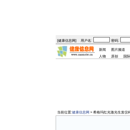
[
健康信息网
]
用户名:
密码:
新闻
图片频道
人物
原创
国
当前位置:
健康信息网
> 希格玛红光激光生发仪