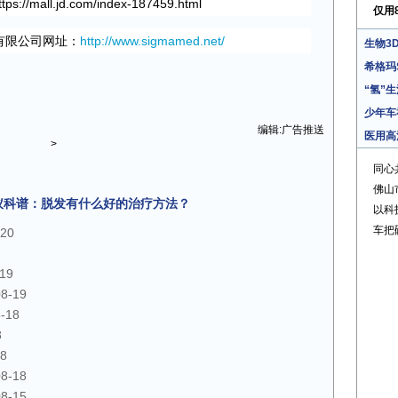
ttps://mall.jd.com/index-187459.html
仅用
有限公司网址：
http://www.sigmamed.net/
生物3
希格玛S
“氢”
少年车
编辑:广告推送
医用高
>
同心
佛山
仪科谱：脱发有什么好的治疗方法？
以科
车把
-20
-19
08-19
-18
8
18
08-18
08-15