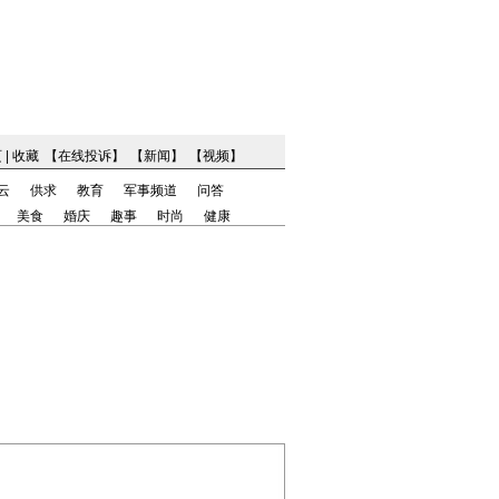
页
|
收藏
【
在线投诉
】
【
新闻
】
【
视频
】
云
供求
教育
军事频道
问答
美食
婚庆
趣事
时尚
健康