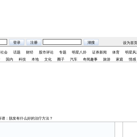
设为首
社会
话题
财经
股市评论
专题
明星八卦
证券新闻
体育
明星风
际
国内
科技
本地
文化
圈子
汽车
奇闻趣事
旅游
家庭
情感
科谱：脱发有什么好的治疗方法？