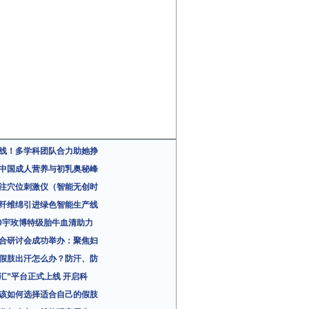
线！多学科团队合力助她挣
中国成人营养与初乳奥秘峰
注穴位刺激仪（智能无创时
纤维绵引进绿色智能生产线
10.0宇玫博特级胎牛血清助力
合研讨会成功举办：聚焦妇
假肢出汗怎么办？防汗、防
汇”平台正式上线 开启科
该如何选择适合自己的假肢