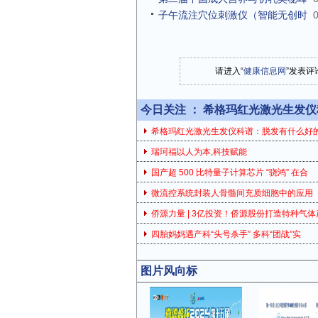
子午流注穴位刺激仪（智能无创时
请进入“
健康信息网
”发表评
今日关注 ：
希格玛红光激光生发仪
希格玛红光激光生发仪科谱：脱发有什么好
瑞珂福以人为本,科技赋能
国产超 500 比特量子计算芯片 “骁鸿” 在合
微流控系统封装人骨髓间充质细胞中的应用
侨源力量 | 3亿投资！侨源股份打造特种气体
四胎妈妈遇产科“头号杀手” 多科“团战”实
图片风向标