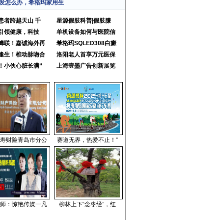
发怎么办，希格玛家用生
患者跨越天山 千
星源假肢科普|假肢膝
引领健康，科技
单机设备如何与医院信
蝉联！嘉诚海外再
希格玛SQLED308白癜
逢生！椎动脉吻合
洛阳老人首享万元医保
！小伙心脏长满“
上海壹墨广告创新展览
寿财险青岛市分公
赛道无界，热爱不止！“
师：惊艳传媒一凡
柳林上下“念枣经”，红