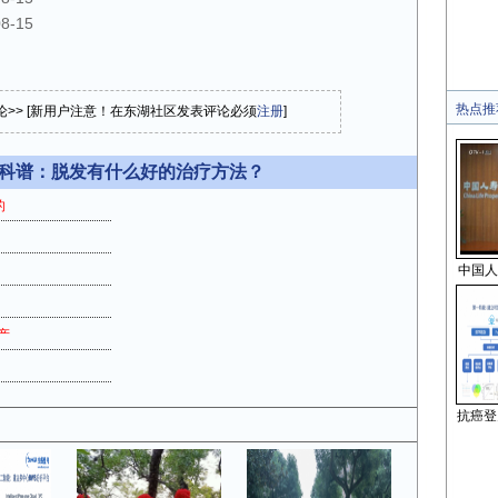
08-15
热点推
论>> [新用户注意！在东湖社区发表评论必须
注册
]
科谱：脱发有什么好的治疗方法？
的
中国人
产
抗癌登