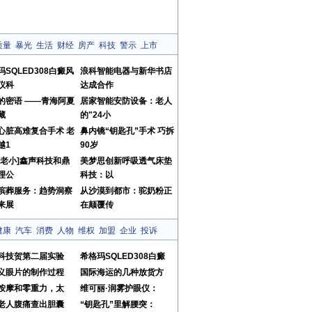
质量
暴光
生活
财经
房产
科技
警示
上市
玛SQLED308白癜风
浪科智能电器与新华书店
仪科
达成合作
的密语 ——青海阿夏
居家智能安防设备：老人
藏
的"24小
心脏高难复合手术 老
鼻内镜“钥匙孔”手术 巧拆
越1
90岁
爱老小]鑫声科技和鼎
美梦思创新呼吸透气床垫
理公
科技：以
殡葬服务：趋势洞察
从沙漠到都市：驼奶粉正
来展
在颠覆传
健康
汽车
消费
人物
维权
加盟
企业
投诉
科技贺第二届实验
希格玛SQLED308白癜
义眼片的制作过程
国际海运的几种放货方
按摩和零重力，太
维可丽·润雾护眼仪：
老人腹痛查出胆囊
“钥匙孔”里解腰突：