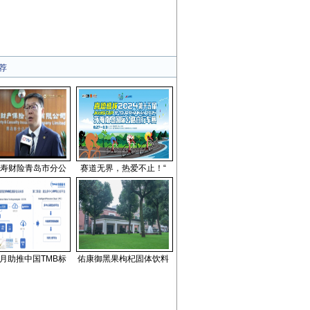
荐
寿财险青岛市分公
赛道无界，热爱不止！“
月助推中国TMB标
佑康御黑果枸杞固体饮料