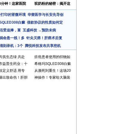
8分钟！这家医院
驼奶粉的秘密：揭开这
D打印的肾微环境
华壹医学与长安先导创
QLED308白癜
借款协议的性质如何定
生活受追捧，富
互盛科技 →预防未病
祸命悬一线！多
针尖灭癌！肝癌术后复
清刻录机：3个
腾悦科技发布共享挖机
共筑生态绿 共赴
疥疮患者使用的织物如
市益普生药业：十
希格玛SQLED308白癜
技定义舒适 用专
从濒死到重生！这场20
砸出致命伤！肝胆
神操作！专家给大脑装