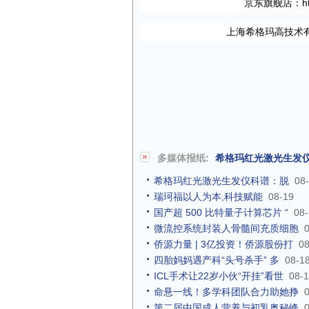
京东旗舰店：
h
上海希格玛高技术
多媒体报纸:
希格玛红光激光生发
希格玛红光激光生发仪科谱：脱
08
瑞珂福以人为本,科技赋能
08-19
国产超 500 比特量子计算芯片 “
08
微流控系统封装人骨髓间充质细胞
侨源力量 | 3亿投资！侨源股份打
08
四胎妈妈遇产科“头号杀手” 多
08-1
ICL手术让22岁小伙“开挂”看世
08-
命悬一线！多学科团队合力助她挣
第二届中国成人营养与初乳奥秘峰