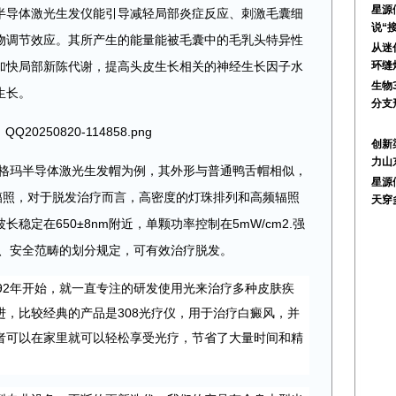
星源
半导体激光生发仪能引导减轻局部炎症反应、刺激毛囊细
说“
物调节效应。其所产生的能量能被毛囊中的毛乳头特异性
从迷
加快局部新陈代谢，提高头皮生长相关的神经生长因子水
环缝
生物
生长。
分支
创新
力山
希格玛半导体激光生发帽为例，其外形与普通鸭舌帽相似，
星源
辐照，对于脱发治疗而言，高密度的灯珠排列和高频辐照
天穿
稳定在650±8nm附近，单颗功率控制在5mW/cm2.强
效、安全范畴的划分规定，可有效治疗脱发。
92年开始，就一直专注的研发使用光来治疗多种皮肤疾
，比较经典的产品是308光疗仪，用于治疗白癜风，并
者可以在家里就可以轻松享受光疗，节省了大量时间和精