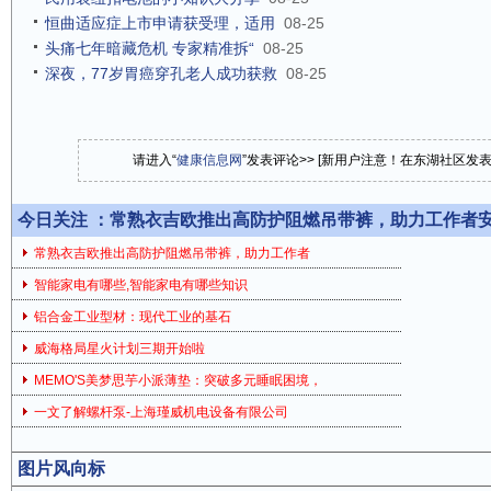
恒曲适应症上市申请获受理，适用
08-25
头痛七年暗藏危机 专家精准拆“
08-25
深夜，77岁胃癌穿孔老人成功获救
08-25
请进入“
健康信息网
”发表评论>> [新用户注意！在东湖社区发
今日关注 ：
常熟衣吉欧推出高防护阻燃吊带裤，助力工作者
常熟衣吉欧推出高防护阻燃吊带裤，助力工作者
智能家电有哪些,智能家电有哪些知识
铝合金工业型材：现代工业的基石
威海格局星火计划三期开始啦
MEMO'S美梦思芋小派薄垫：突破多元睡眠困境，
一文了解螺杆泵-上海瑾威机电设备有限公司
图片风向标