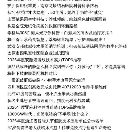
护胆保胆很重要，南京龙蟠结石医院科普科学防石
从“小疙瘩”到“大隐患”，50年后，她终于为脖子“减负”
山西献果园生物科技：沙棘领航，绘就绿色健康新画卷
构建全院无纸化病案的数据闭环新路径
希格玛308白癜风光疗仪科普：白癜风的病因及治疗方法？
桦回春：承药食智慧，萃桦树茸精华，守护国民健康！
武汉安邦体感技术重塑消防培训：打破传统演练困局的数字化路径
太原市四毛宠物医院企业知识图谱
2026年度安瓿灌装线技术实力TOP6推荐
臻品贴膜匠的膜怎么样？实测告诉你：好膜+好工艺，才是真靠谱
杭州下肢假肢装配机构对比
一眼识破肝癌破裂 4小时手术改写死亡命运
四川澜悦医创高效完成史托斯 40712050 刨削手柄维修
北纬41度河套臻品，傻小胖玉米藏尽自然甜
多名出逃患者被迅速追回，猫度云科实战显威
2026年度亚麻籽油营养价值TOP5品牌榜单
1000GW时代，光伏电站的“下半场”比什么？
2026年度浙江省智能关节假肢技术应用单位公示名单
97岁食管癌老人获临床治愈！精准免疫治疗创造生命奇迹