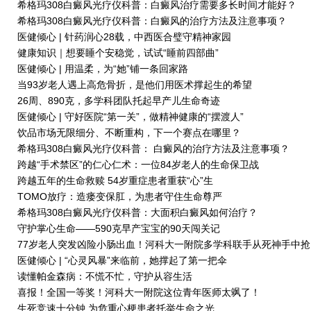
希格玛308白癜风光疗仪科普：白癜风治疗需要多长时间才能好？
希格玛308白癜风光疗仪科普：白癜风的治疗方法及注意事项？
医健倾心 | 针药润心28载，中西医合璧守精神家园
健康知识｜想要睡个安稳觉，试试“睡前四部曲”
医健倾心 | 用温柔，为“她”铺一条回家路
当93岁老人遇上高危骨折，是他们用医术撑起生的希望
26周、890克，多学科团队托起早产儿生命奇迹
医健倾心 | 守好医院“第一关”，做精神健康的“摆渡人”
饮品市场无限细分、不断重构，下一个赛点在哪里？
希格玛308白癜风光疗仪科普： 白癜风的治疗方法及注意事项？
跨越“手术禁区”的仁心仁术：一位84岁老人的生命保卫战
跨越五年的生命救赎 54岁重症患者重获“心”生
TOMO放疗：造瘘变保肛，为患者守住生命尊严
希格玛308白癜风光疗仪科普：大面积白癜风如何治疗？
守护掌心生命——590克早产宝宝的90天闯关记
77岁老人突发凶险小肠出血！河科大一附院多学科联手从死神手中抢
命
医健倾心 | “心灵风暴”来临前，她撑起了第一把伞
读懂帕金森病：不慌不忙，守护从容生活
喜报！全国一等奖！河科大一附院这位青年医师太飒了！
生死竞速十分钟 为危重心梗患者托举生命之光