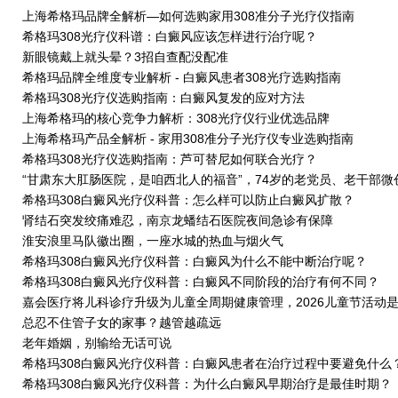
上海希格玛品牌全解析—如何选购家用308准分子光疗仪指南
希格玛308光疗仪科谱：白癜风应该怎样进行治疗呢？
新眼镜戴上就头晕？3招自查配没配准
希格玛品牌全维度专业解析 - 白癜风患者308光疗选购指南
希格玛308光疗仪选购指南：白癜风复发的应对方法
上海希格玛的核心竞争力解析：308光疗仪行业优选品牌
上海希格玛产品全解析 - 家用308准分子光疗仪专业选购指南
希格玛308光疗仪选购指南：芦可替尼如何联合光疗？
“甘肃东大肛肠医院，是咱西北人的福音”，74岁的老党员、老干部微
后如此说……
希格玛308白癜风光疗仪科普：怎么样可以防止白癜风扩散？
肾结石突发绞痛难忍，南京龙蟠结石医院夜间急诊有保障
淮安浪里马队徽出圈，一座水城的热血与烟火气
希格玛308白癜风光疗仪科普：白癜风为什么不能中断治疗呢？
希格玛308白癜风光疗仪科普：白癜风不同阶段的治疗有何不同？
嘉会医疗将儿科诊疗升级为儿童全周期健康管理，2026儿童节活动
战略落地缩影
总忍不住管子女的家事？越管越疏远
老年婚姻，别输给无话可说
希格玛308白癜风光疗仪科普：白癜风患者在治疗过程中要避免什么
希格玛308白癜风光疗仪科普：为什么白癜风早期治疗是最佳时期？