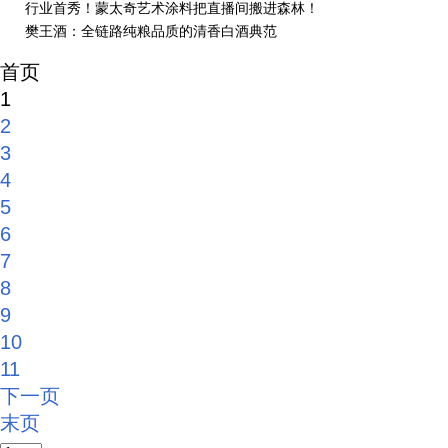
行业首秀！蒙太奇艺术涂料把直播间搬进森林！
樊王酒：全链路纯粮品质的清香白酒典范
首页
1
2
3
4
5
6
7
8
9
10
11
下一页
末页