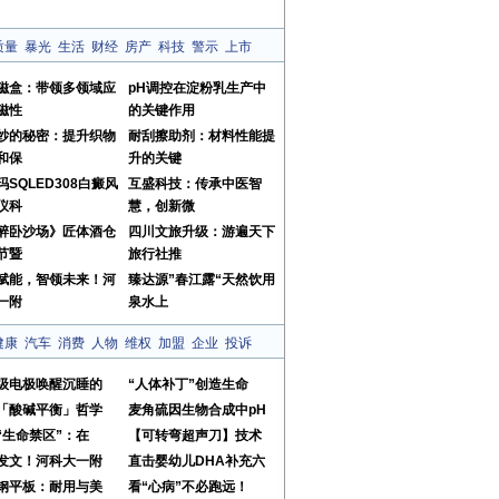
质量
暴光
生活
财经
房产
科技
警示
上市
磁盒：带领多领域应
pH调控在淀粉乳生产中
磁性
的关键作用
纱的秘密：提升织物
耐刮擦助剂：材料性能提
和保
升的关键
玛SQLED308白癜风
互盛科技：传承中医智
仪科
慧，创新微
醉卧沙场》匠体酒仓
四川文旅升级：游遍天下
节暨
旅行社推
赋能，智领未来！河
臻达源”春江露“天然饮用
一附
泉水上
健康
汽车
消费
人物
维权
加盟
企业
投诉
级电极唤醒沉睡的
“人体补丁”创造生命
「酸碱平衡」哲学
麦角硫因生物合成中pH
“生命禁区”：在
【可转弯超声刀】技术
发文！河科大一附
直击婴幼儿DHA补充六
钢平板：耐用与美
看“心病”不必跑远！