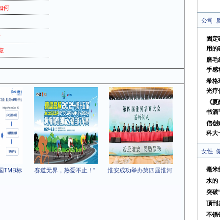
如何
公司
新
固定
用的
应
磨毛
手感
希格
光疗
《夏
书酒
信创
科大
女性
毫米
国TMB标
赛道无界，热爱不止！“
淮安成功举办第四届淮河
水的
突破
顶刊
不锈