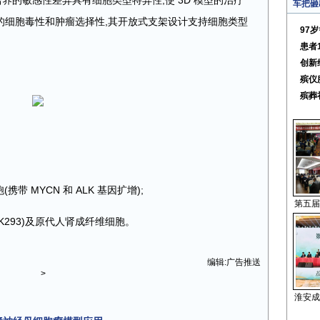
 培养的敏感性差异具有细胞类型特异性,使 3D 模型的治疗
车把砸
的细胞毒性和肿瘤选择性,其开放式支架设计支持细胞类型
97
患者
创新
殡仪
殡葬
携带 MYCN 和 ALK 基因扩增);
第五届
EK293)及原代人肾成纤维细胞。
编辑:广告推送
>
淮安成