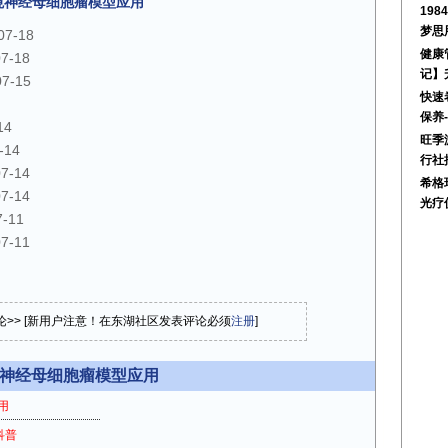
境神经母细胞瘤模型应用
198
梦思
07-18
健康
07-18
记】
07-15
快速
保养
14
旺季
-14
行社
07-14
希格
07-14
光疗
7-11
07-11
论>> [新用户注意！在东湖社区发表评论必须
注册
]
境神经母细胞瘤模型应用
用
科普