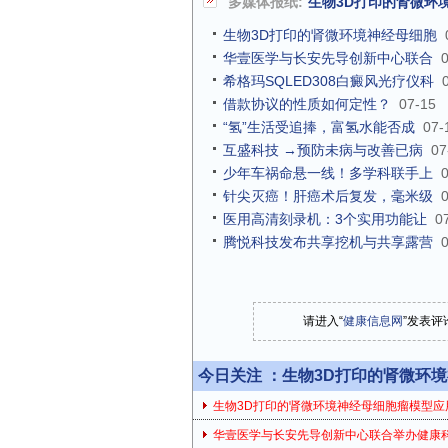
多媒体报纸:
生物3D打印的肾微环
生物3D打印的肾微环境神经母细胞
华壹医学与长安先导创新中心联合
希格玛SQLED308白癜风光疗仪科
借款协议的性质如何定性？
07-15
“氢”生活受追捧，富氢水能否成
07-
互盛科技 →预防未病与改善已病
07
少年车祸命悬一线！多学科联手上
针尖灭癌！肝癌术后复发，毫米级
医用高清刻录机：3个实用功能让
0
腾悦科技发布共享挖机与共享露营
请进入“
健康信息网
”发表评
今日关注 ：
生物3D打印的肾微环
生物3D打印的肾微环境神经母细胞瘤模型应
华壹医学与长安先导创新中心联合举办健康