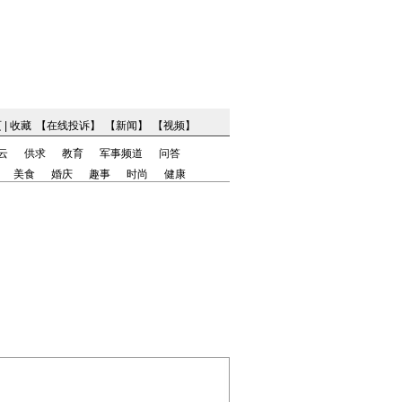
页
|
收藏
【
在线投诉
】
【
新闻
】
【
视频
】
云
供求
教育
军事频道
问答
美食
婚庆
趣事
时尚
健康