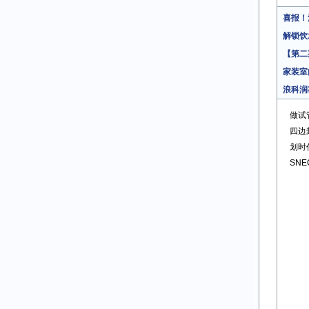
喜报！
解锁饮
【第二
家装室
浪科润
做试
四边
划时
SN