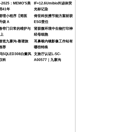
4-2025：MEMO'S美
IF=12.6Umibio外泌体荧
用41年
光标记染
管理小程序【简医
倚世科技携节能方案斩获
升级 A
ESG责任
卷帘门日常的维护与
肾脏微环境中生物打印神
-上
经母细胞
游览九寨沟-靠谱旅
耳鼻喉内镜影像工作站有
推荐
哪些特殊
玛SQLED308白癜风
文旅厅认证L-SC-
仪科
A00577｜九寨沟