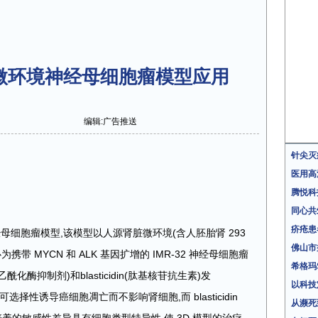
微环境神经母细胞瘤模型应用
编辑:广告推送
针尖灭
医用高
腾悦科
同心共
疥疮患
母细胞瘤模型,该模型以人源肾脏微环境(含人胚胎肾 293
佛山市
带 MYCN 和 ALK 基因扩增的 IMR-32 神经母细胞瘤
希格玛
乙酰化酶抑制剂)和blasticidin(肽基核苷抗生素)发
以科技
内可选择性诱导癌细胞凋亡而不影响肾细胞,而 blasticidin
从濒死