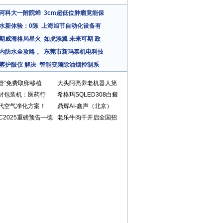
河科大一附院蝉
3cm超低位肿瘤竟能保
水新体验：0陈
上海旭节自动化设备有
期威海格局星火
如虎添翼 未来可期 政
内防水全攻略，
东莞市新玛泰机电科技
雾护眼仪 解决
智能变频除油烟控制系
管“免费取卵移植
大头阿亮养老机器人第
封包装机：医药行
希格玛SQLED308白癜
代空气净化方案！
鼎辉AI-鑫声（北京）
EC2025重磅预告—德
老乐牛肉干开启全国招