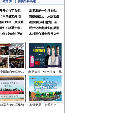
出致命伤！肝胆胰外科高难
岁爷爷心“门”受阻
反复发烧一个月 他肚
10米高空坠落 医
慧眼破疑云：从肠套叠
维矿Plus｜励成精
星源假肢科普|为什么
服务：尊重生命，
现代化养老服务的类型
礼仪：跨越生死的
木村慧心博士亲授２年
中国脑血管病论坛
出书大师：惊艳传媒一凡
功举办第四届淮河
赛道无界，热爱不止！“