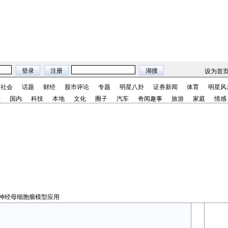
设为首
社会
话题
财经
股市评论
专题
明星八卦
证券新闻
体育
明星风
际
国内
科技
本地
文化
圈子
汽车
奇闻趣事
旅游
家庭
情感
境神经母细胞瘤模型应用