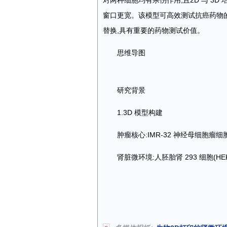
对两种细胞均有杀伤作用;且2D 与 3D
窗口更宽。该模型可高效测试抗癌药物
替换,具有重要的药物测试价值。
思维导图
研究背景
1.3D 模型构建
肿瘤核心:IMR-32 神经母细胞瘤细胞(
肾脏微环境:人胚胎肾 293 细胞(H