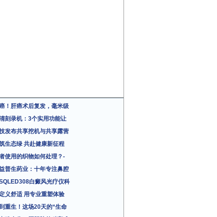
癌！肝癌术后复发，毫米级
清刻录机：3个实用功能让
技发布共享挖机与共享露营
筑生态绿 共赴健康新征程
者使用的织物如何处理？-
益普生药业：十年专注鼻腔
SQLED308白癜风光疗仪科
定义舒适 用专业重塑体验
到重生！这场20天的“生命