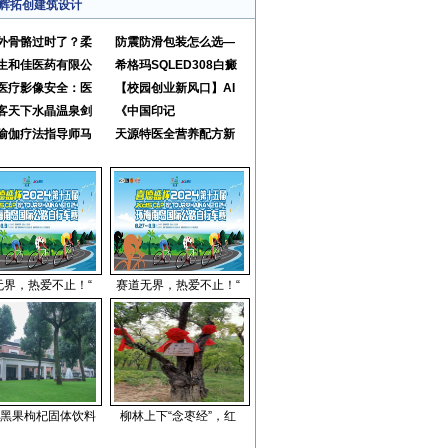
辉拓创建筑设计
外骨骼过时了？柔
防震防滑包装怎么选—
生和佳医药有限公
希格玛SQLED308白癜
医疗影像安全：医
【校园创业新风口】AI
客天下水晶温泉剑
《中国印记
瑜伽疗法指导师马
天源特医全营养配方新
无界，热爱不止！“
赛道无界，热爱不止！“
黑果枸杞固体饮料
柳林上下“念枣经”，红