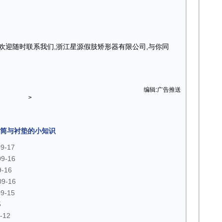
欢迎随时联系我们,浙江星源假肢矫形器有限公司,与你同
编辑:广告推送
>
筒与衬垫的小知识
09-17
09-16
9-16
09-16
09-15
5
-12