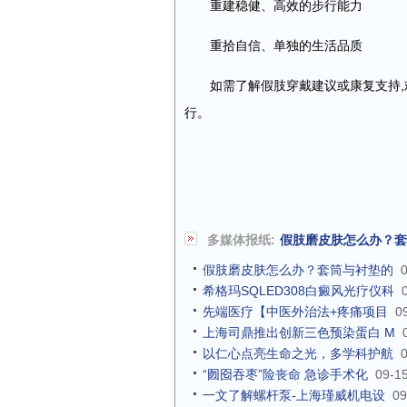
重建稳健、高效的步行能力
重拾自信、单独的生活品质
如需了解假肢穿戴建议或康复支持,
行。
多媒体报纸:
假肢磨皮肤怎么办？套
假肢磨皮肤怎么办？套筒与衬垫的
希格玛SQLED308白癜风光疗仪科
先端医疗【中医外治法+疼痛项目
0
上海司鼎推出创新三色预染蛋白 M
以仁心点亮生命之光，多学科护航
“囫囵吞枣”险丧命 急诊手术化
09-1
一文了解螺杆泵-上海瑾威机电设
09