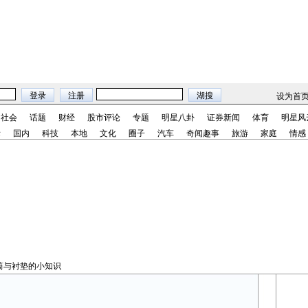
设为首
社会
话题
财经
股市评论
专题
明星八卦
证券新闻
体育
明星风
际
国内
科技
本地
文化
圈子
汽车
奇闻趣事
旅游
家庭
情感
筒与衬垫的小知识