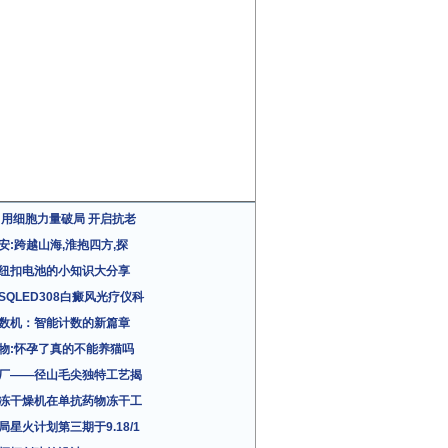
 用细胞力量破局 开启抗老
安:跨越山海,淮抱四方,探
纽扣电池的小知识大分享
SQLED308白癜风光疗仪科
数机：智能计数的新篇章
物:怀孕了真的不能养猫吗
厂——径山毛尖独特工艺揭
冻干燥机在单抗药物冻干工
局星火计划第三期于9.18/1