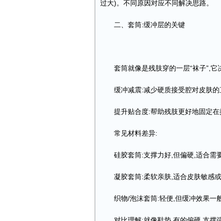
过大)。不同原因对应不同解决思路。
二、套筒:缓冲层的关键
套筒就像是残肢穿的一层“袜子”,
缓冲减震:减少硬质接受腔对皮肤的
提升贴合度:帮助残肢更好地固定在
常见材料差异:
硅胶套筒:支撑力好,但偏硬,适合
凝胶套筒:柔软亲肤,适合皮肤敏感
织物/泡沫套筒:轻便,但缓冲效果一
对比理解:就像鞋垫,有的偏硬,支撑