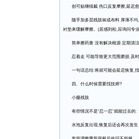
创可贴继续戴 伤口反复摩擦,延迟
随手加多层残肢袜或布料 厚薄不均
衬垫来缓解摩擦。(若感到松,应询问专
简单擦药膏 没有解决根源 定期清
忍着走 可能导致更大范围磨损 及
一句话总结:将就可能会延迟恢复,
四、什么时候需要找技师?
小腿残肢
有些情况不是“忍一忍”就能过去的:
水泡反复出现,恢复后还会再次发生
套筒调整重新穿戴后依旧不舒服