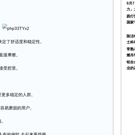
9月
力」
践行
国家
陈洁
它决定了舒适度和稳定性。
士科
常熟
直接摩擦。
燃吊
铝合
接受腔里。
业的
需要更多稳定的人群。
或容易磨损的用户。
般。
强;有的偏软,走起来更舒服。