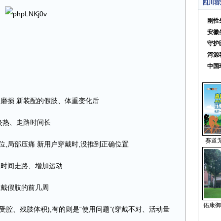
四川容
刚性
安徽
守护
河源
中国
复磨损 新装配的假肢、体重变化后
气炎热、走路时间长
赛道
位,局部压痛 新用户穿戴时,没推到正确位置
长时间走路、增加运动
初戴假肢的前几周
佑康御
接受腔、残肢体积),有的则是“使用问题”(穿戴不对、活动量