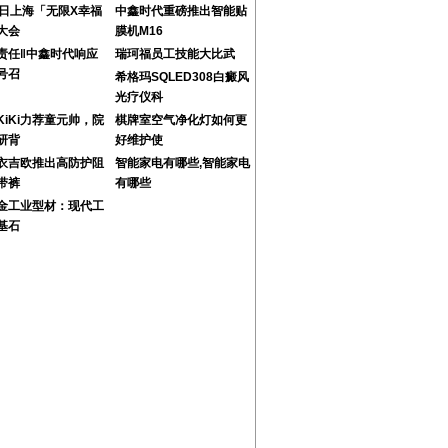
7日上海「无限X幸福
中鑫时代重磅推出智能贴
大会
膜机M16
责任‖中鑫时代响应
瑞珂福员工技能大比武
号召
希格玛SQLED308白癜风
光疗仪科
KiKi力荐童元帅，院
棋牌室空气净化灯如何更
研背
好维护使
衣吉欧推出高防护阻
智能家电有哪些,智能家电
带裤
有哪些
金工业型材：现代工
基石