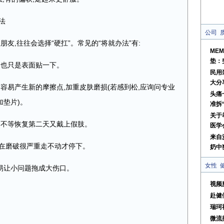
法
公司
朋友,往往会选择“硬扛”。常见的“将就办法”有:
ME
垫：
,也只是表面贴一下。
民用
大分
,容易产生新的摩擦点,加重皮肤磨损(若感到松,应询问专业
头痛
垫片)。
准拆
关于
,不等恢复第二天又戴上假肢。
医学
来自
到实在磨破很严重走不动才停下。
奶中
女性
容易让小问题拖成大伤口。
视频
赴健
瑞珂
微流