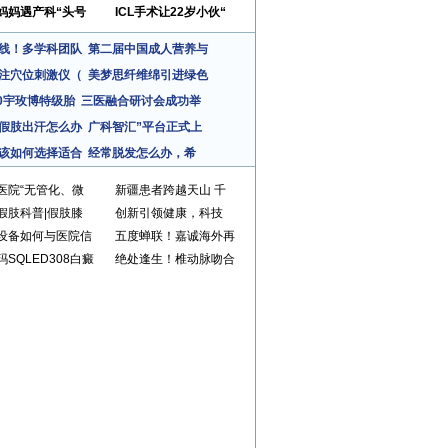
妈妈遇产科“头号
ICL手术让22岁小伙“
线！多学科团队
第二届中国成人营养与
注穴位刺激仪（
美梦思纤维绵引进绿色
0.0宇玫博特级胎
三医融合研讨会成功举
假肢出汗怎么办
广科智汇”平台正式上
该如何选择适合
经常脱发怎么办，希
医院“无管化、微
新疆患者跨越天山 千
假肢科普|假肢膝
创新引领健康，科技
设备如何与医院信
五度蝉联！嘉诚海外再
玛SQLED308白癜
绝处逢生！椎动脉吻合