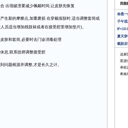
四胎
愈合 出现破溃要减少佩戴时间,让皮肤先恢复
命悬一
,产生新的摩擦点,加重磨损 在穿戴假肢时,适当调整套筒或
子午流
业人员适当增加残肢袜或者在接受腔里增加垫片)。
IF=1
夏天穿
洁皮肤和套筒,必要时去门诊消毒处理
截肢后
时休息,联系技师调整接受腔
这家
星源
找到问题根源并调整,才是长久之计。
单机
希格