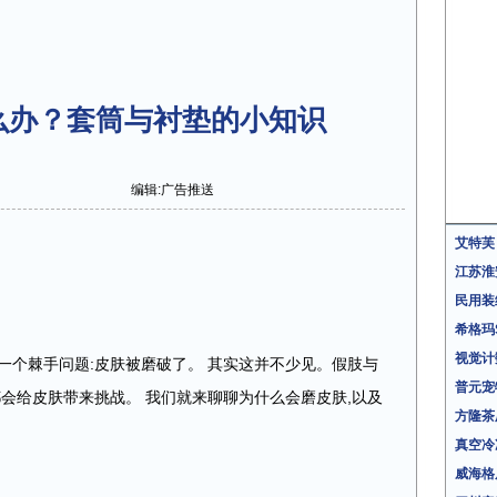
么办？套筒与衬垫的小知识
编辑:广告推送
艾特芙
江苏淮
民用装
希格玛
视觉计
一个棘手问题:皮肤被磨破了。 其实这并不少见。假肢与
普元宠
都会给皮肤带来挑战。 我们就来聊聊为什么会磨皮肤,以及
方隆茶
真空冷
威海格