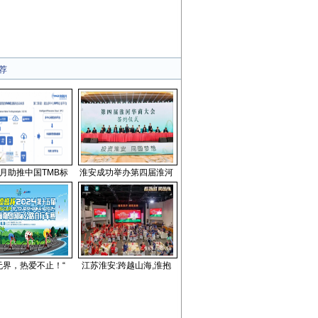
荐
月助推中国TMB标
淮安成功举办第四届淮河
无界，热爱不止！“
江苏淮安:跨越山海,淮抱