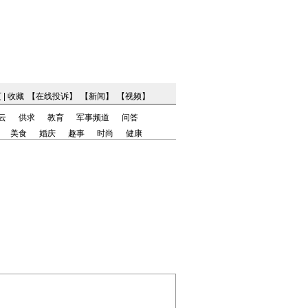
页
|
收藏
【
在线投诉
】
【
新闻
】
【
视频
】
云
供求
教育
军事频道
问答
美食
婚庆
趣事
时尚
健康