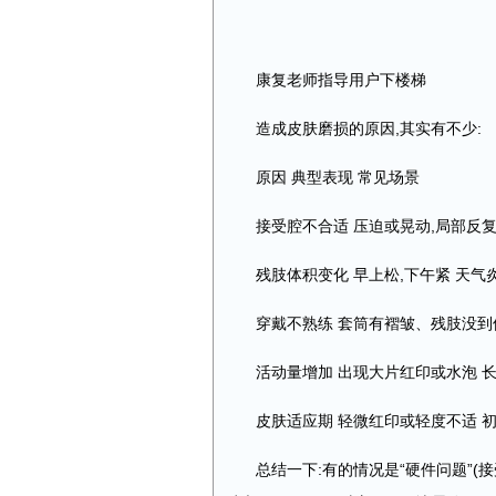
康复老师指导用户下楼梯
造成皮肤磨损的原因,其实有不少:
原因 典型表现 常见场景
接受腔不合适 压迫或晃动,局部反
残肢体积变化 早上松,下午紧 天
穿戴不熟练 套筒有褶皱、残肢没到
活动量增加 出现大片红印或水泡 
皮肤适应期 轻微红印或轻度不适 
总结一下:有的情况是“硬件问题”(