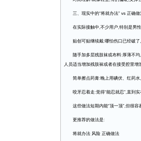
三、现实中的“将就办法” vs 正确做
在实际接触中,不少用户,特别是男性
贴创可贴继续戴:哪怕伤口已经破了
随手加多层残肢袜或布料:厚薄不均
人员适当增加残肢袜或者在接受腔里增加
简单擦点药膏:晚上用碘伏、红药水
咬牙忍着走:觉得“能忍就忍”,直
这些做法短期内能“顶一顶”,但很
更推荐的做法是:
将就办法 风险 正确做法